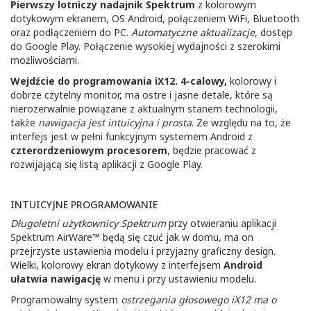
Pierwszy lotniczy nadajnik Spektrum
z kolorowym
dotykowym ekranem, OS Android, połączeniem WiFi, Bluetooth
oraz podłączeniem do PC.
Automatyczne aktualizacje
, dostęp
do Google Play. Połączenie wysokiej wydajności z szerokimi
możliwościami.
Wejdźcie do programowania iX12. 4-calowy,
kolorowy i
dobrze czytelny monitor, ma ostre i jasne detale, które są
nierozerwalnie powiązane z aktualnym stanem technologii,
także
nawigacja jest intuicyjna i prosta
. Ze względu na to, że
interfejs jest w pełni funkcyjnym systemem Android z
czterordzeniowym procesorem
, będzie pracować z
rozwijającą się listą aplikacji z Google Play.
INTUICYJNE PROGRAMOWANIE
Długoletni użytkownicy Spektrum
przy otwieraniu aplikacji
Spektrum AirWare™ będą się czuć jak w domu, ma on
przejrzyste ustawienia modelu i przyjazny graficzny design.
Wielki, kolorowy ekran dotykowy z interfejsem
Android
ułatwia nawigację
w menu i przy ustawieniu modelu.
Programowalny system
ostrzegania głosowego iX12 ma o