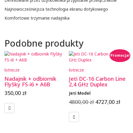
Definiowane przez użytkownika przypisanie przełączników
Najnowocześniejsza technologia ekranu dotykowego
Komfortowe trzymanie nadajnika
Podobne produkty
Promocja!
lotnicze
lotnicze
Nadajnik + odbiornik
Jeti DC-16 Carbon Line
FlySky FS-i6 + A6B
2,4 GHz Duplex
350,00
zł
Jeti Model
Pierwotna
Aktu
4800,00
zł
4727,00
zł
cena
cena
wynosiła:
wyno
4800,00 zł.
4727,