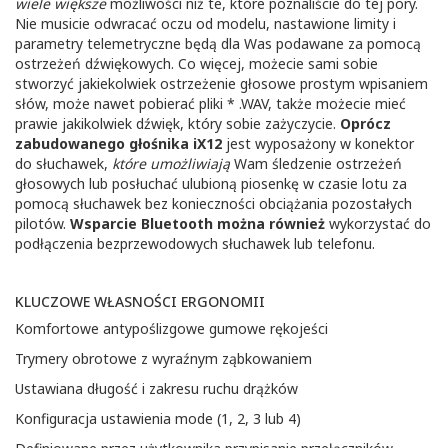
wiele większe
możliwości niż te, które poznaliście do tej pory.
Nie musicie odwracać oczu od modelu, nastawione limity i
parametry telemetryczne będą dla Was podawane za pomocą
ostrzeżeń dźwiękowych. Co więcej, możecie sami sobie
stworzyć jakiekolwiek ostrzeżenie głosowe prostym wpisaniem
słów, może nawet pobierać pliki * .WAV, także możecie mieć
prawie jakikolwiek dźwięk, który sobie zażyczycie.
Oprócz
zabudowanego głośnika iX12
jest wyposażony w konektor
do słuchawek,
które umożliwiają
Wam śledzenie ostrzeżeń
głosowych lub posłuchać ulubioną piosenkę w czasie lotu za
pomocą słuchawek bez konieczności obciążania pozostałych
pilotów.
Wsparcie Bluetooth można również
wykorzystać do
podłączenia bezprzewodowych słuchawek lub telefonu.
KLUCZOWE WŁASNOŚCI ERGONOMII
Komfortowe antypoślizgowe gumowe rękojeści
Trymery obrotowe z wyraźnym ząbkowaniem
Ustawiana długość i zakresu ruchu drążków
Konfiguracja ustawienia mode (1, 2, 3 lub 4)