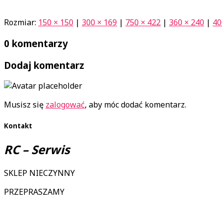
Rozmiar:
150 × 150
|
300 × 169
|
750 × 422
|
360 × 240
|
40
0 komentarzy
Dodaj komentarz
Musisz się
zalogować
, aby móc dodać komentarz.
Kontakt
RC – Serwis
SKLEP NIECZYNNY
PRZEPRASZAMY