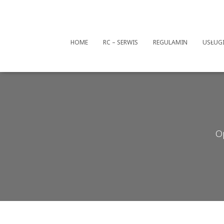
HOME
RC – SERWIS
REGULAMIN
USŁUG
O