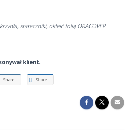
krzydła, stateczniki, okleić folią ORACOVER
onywał klient.
Share
Share