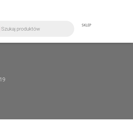
iwarka
SKLEP
tów
019