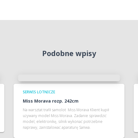
Podobne wpisy
SERWIS LOTNICZE
Miss Morava rozp. 242cm
Na warsztat trafił samolot Miss Morava Klient kupił
używany model Miss Morava. Zadanie sprawdzić
model, elektronikę, silnik wykonać potrzebne
naprawy, zainstalować aparaturę Sanwa.