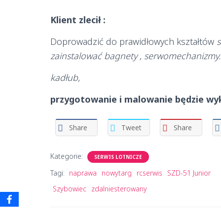
Klient zlecił :
Doprowadzić do prawidłowych kształtów
s
zainstalować bagnety , serwomechanizmy.
kadłub,
przygotowanie i malowanie będzie wyk
Share
Tweet
Share
Kategorie:
SERWIS LOTNICZE
Tagi:
naprawa
nowytarg
rcserwis
SZD-51 Junior
Szybowiec
zdalniesterowany