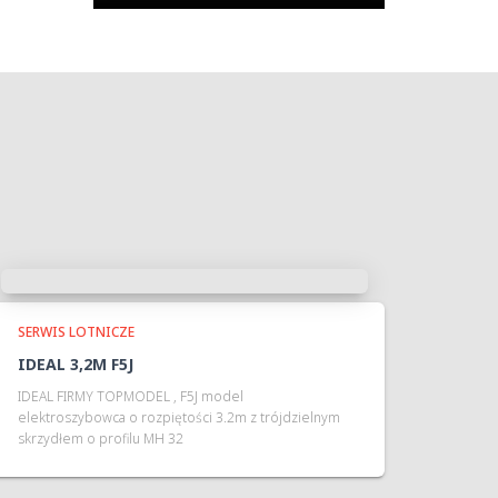
SERWIS LOTNICZE
IDEAL 3,2M F5J
IDEAL FIRMY TOPMODEL , F5J model
elektroszybowca o rozpiętości 3.2m z trójdzielnym
skrzydłem o profilu MH 32