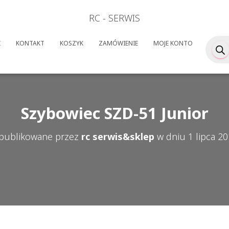
RC - SERWIS
Wyszuk
I
KONTAKT
KOSZYK
ZAMÓWIENIE
MOJE KONTO
produk
Szybowiec SZD-51 Junior
publikowane przez
rc serwis&sklep
w dniu
1 lipca 2