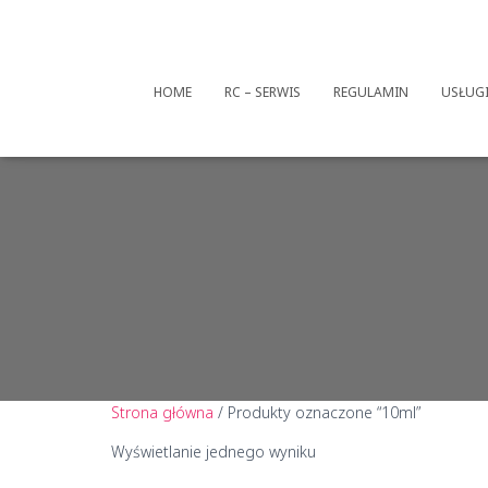
HOME
RC – SERWIS
REGULAMIN
USŁUG
Strona główna
/ Produkty oznaczone “10ml”
Wyświetlanie jednego wyniku