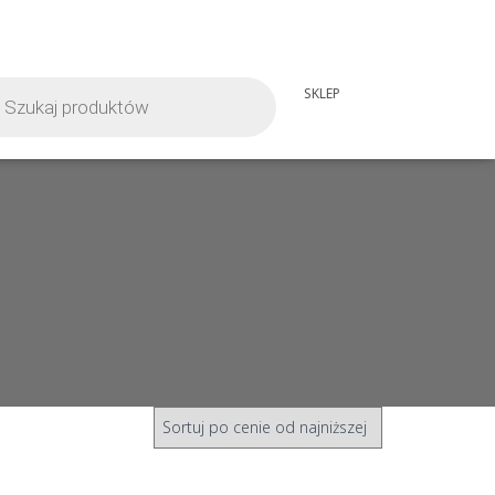
iwarka
SKLEP
tów