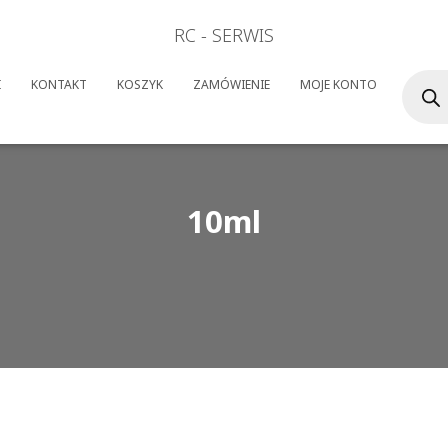
RC - SERWIS
Wyszuk
I
KONTAKT
KOSZYK
ZAMÓWIENIE
MOJE KONTO
produk
10ml