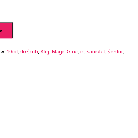
ka
ów:
10ml
,
do śrub
,
Klej
,
Magic Glue
,
rc
,
samolot
,
średni
,