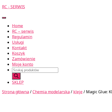
RC - SERWIS
Przełącz
Nawigację
Home
RC – serwis
Regulamin
Usługi
Kontakt
Koszyk
Zamówienie
Moje konto
Wyszukiwarka
produktów
SKLEP
Strona główna
/
Chemia modelarska
/
kleje
/ Magic Glue: K