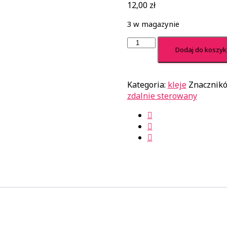
12,00
zł
3 w magazynie
ilość
Dodaj do koszy
Magic
Glue:
Klej
Kategoria:
kleje
Znacznik
do
zdalnie sterowany
śrub
średni
-
Magic
Glue
10ml