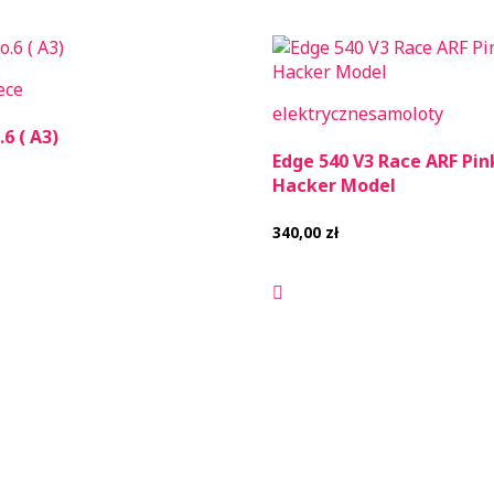
ece
elektryczne
samoloty
6 ( A3)
Edge 540 V3 Race ARF Pin
Hacker Model
340,00
zł