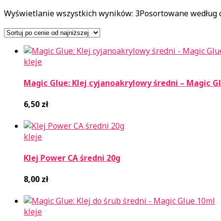
Wyświetlanie wszystkich wyników: 3
Posortowane według ce
kleje
Magic Glue: Klej cyjanoakrylowy średni – Magic G
6,50
zł
kleje
Klej Power CA średni 20g
8,00
zł
kleje