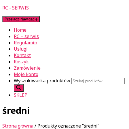
RC - SERWIS
Przełącz Nawigację
Home
RC – serwis
Regulamin
Usługi
Kontakt
Koszyk
Zamówienie
Moje konto
Wyszukiwarka produktów
SKLEP
średni
Strona główna
/ Produkty oznaczone “średni”