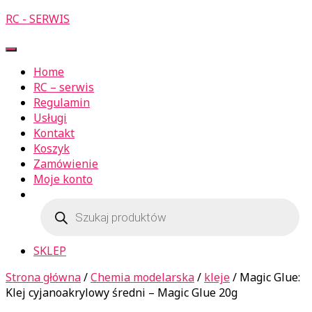
RC - SERWIS
Przełącz
Nawigację
Home
RC – serwis
Regulamin
Usługi
Kontakt
Koszyk
Zamówienie
Moje konto
Wyszukiwarka
produktów
SKLEP
Strona główna
/
Chemia modelarska
/
kleje
/ Magic Glue:
Klej cyjanoakrylowy średni – Magic Glue 20g