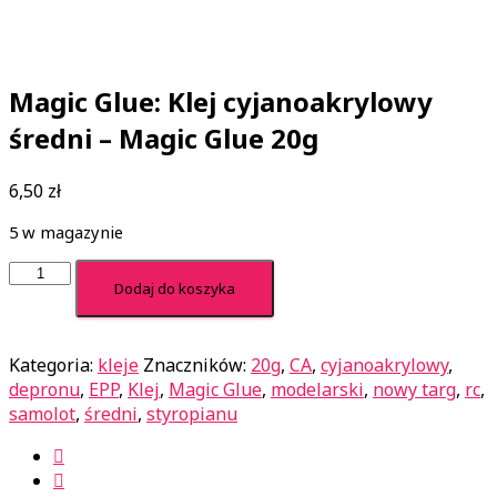
Magic Glue: Klej cyjanoakrylowy
średni – Magic Glue 20g
6,50
zł
5 w magazynie
ilość
Dodaj do koszyka
Magic
Glue:
Klej
Kategoria:
kleje
Znaczników:
20g
,
CA
,
cyjanoakrylowy
,
cyjanoakrylowy
depronu
,
EPP
,
Klej
,
Magic Glue
,
modelarski
,
nowy targ
,
rc
,
średni
samolot
,
średni
,
styropianu
-
Magic
Glue
20g