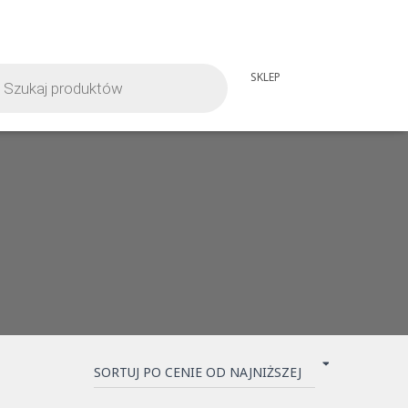
iwarka
SKLEP
tów