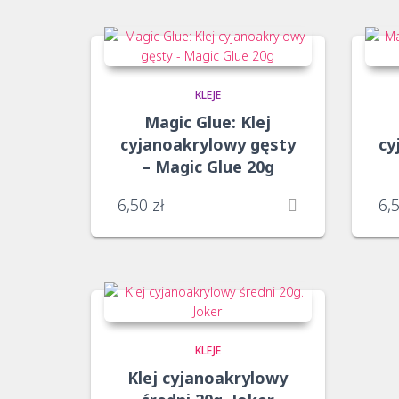
ceny:
od
niskiej
do
wysokiej
KLEJE
Magic Glue: Klej
cyjanoakrylowy gęsty
cy
– Magic Glue 20g
6,50
zł
6,
KLEJE
Klej cyjanoakrylowy