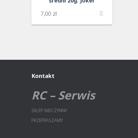
średni 20g. Joker
7,00
zł
Kontakt
RC – Serwis
SKLEP NIECZYNNY
PRZEPRASZAMY