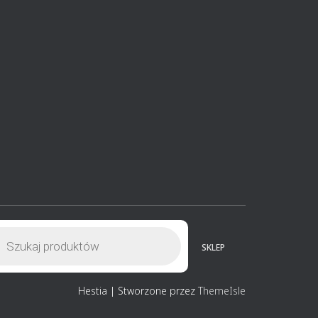
ukiwarka
uktów
SKLEP
Hestia | Stworzone przez
ThemeIsle