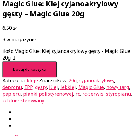
Magic Glue: Klej cyjanoakrylowy
gęsty – Magic Glue 20g
6,50
zł
3 w magazynie
ilość Magic Glue: Klej cyjanoakrylowy gęsty - Magic Glue
20g
Dodaj do koszyka
Kategoria:
kleje
Znaczników:
20g
,
cyjanoakrylowy
,
depronu
,
EPP
,
gęsty
,
Klej
,
lekkiej
,
Magic Glue
,
nowy targ
,
papieru
,
pianki polistyrenowej
,
rc
,
rc-serwis
,
styropianu
,
zdalnie sterowany