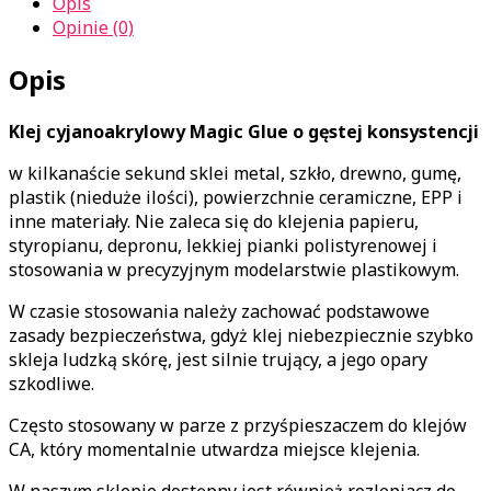
Opis
Opinie (0)
Opis
Klej cyjanoakrylowy Magic Glue o gęstej konsystencji
w kilkanaście sekund sklei metal, szkło, drewno, gumę,
plastik (nieduże ilości), powierzchnie ceramiczne, EPP i
inne materiały. Nie zaleca się do klejenia papieru,
styropianu, depronu, lekkiej pianki polistyrenowej i
stosowania w precyzyjnym modelarstwie plastikowym.
W czasie stosowania należy zachować podstawowe
zasady bezpieczeństwa, gdyż klej niebezpiecznie szybko
skleja ludzką skórę, jest silnie trujący, a jego opary
szkodliwe.
Często stosowany w parze z przyśpieszaczem do klejów
CA, który momentalnie utwardza miejsce klejenia.
W naszym sklepie dostępny jest również rozlepiacz do