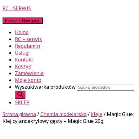
RC - SERWIS
Przełącz Nawigację
Home
RC – serwis
Regulamin
Usługi
Kontakt
Koszyk
Zamówienie
Moje konto
Wyszukiwarka produktów
SKLEP
Strona główna
/
Chemia modelarska
/
kleje
/ Magic Glue:
Klej cyjanoakrylowy gęsty – Magic Glue 20g