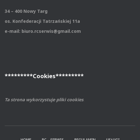
34 – 400 Nowy Targ
os. Konfederacji Tatrzańskiej 11a
e-mail: biuro.rcserwis@gmail.com
*********Cookies*********
Ta strona wykorzystuje pliki cookies
.
HOME
RC – SERWIS
REGULAMIN
USŁUGI