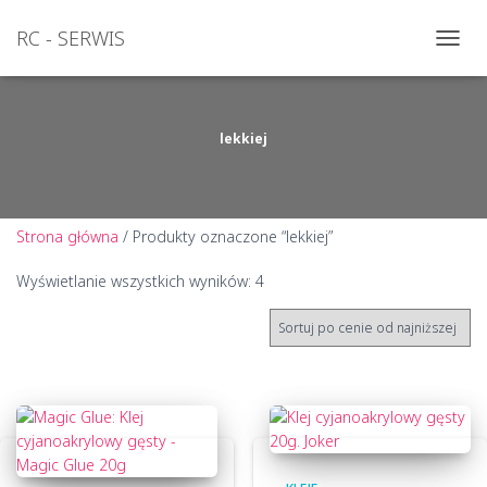
RC - SERWIS
PRZEŁ
NAWI
lekkiej
Strona główna
/ Produkty oznaczone “lekkiej”
Posortowane
Wyświetlanie wszystkich wyników: 4
według
ceny:
od
niskiej
do
wysokiej