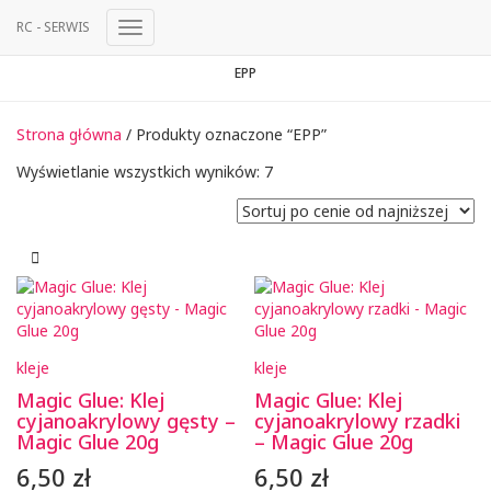
RC - SERWIS
Przełącz
Nawigację
EPP
Strona główna
/ Produkty oznaczone “EPP”
Posortowane
Wyświetlanie wszystkich wyników: 7
według
ceny:
od
niskiej
do
wysokiej
kleje
kleje
Magic Glue: Klej
Magic Glue: Klej
cyjanoakrylowy gęsty –
cyjanoakrylowy rzadki
Magic Glue 20g
– Magic Glue 20g
6,50
zł
6,50
zł