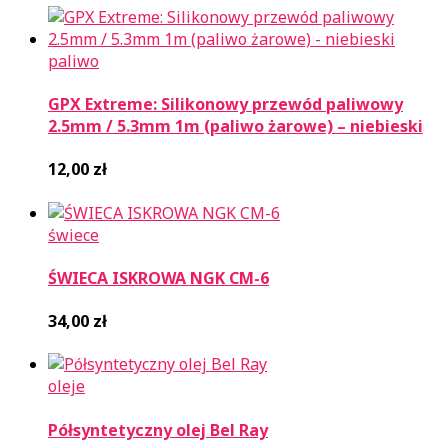
paliwo
GPX Extreme: Silikonowy przewód paliwowy
2.5mm / 5.3mm 1m (paliwo żarowe) – niebieski
12,00
zł
świece
ŚWIECA ISKROWA NGK CM-6
34,00
zł
oleje
Półsyntetyczny olej Bel Ray