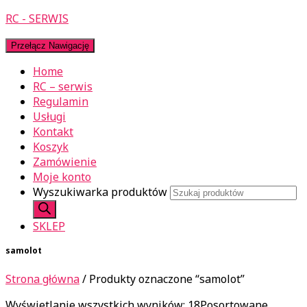
RC - SERWIS
Przełącz Nawigację
Home
RC – serwis
Regulamin
Usługi
Kontakt
Koszyk
Zamówienie
Moje konto
Wyszukiwarka produktów
SKLEP
samolot
Strona główna
/ Produkty oznaczone “samolot”
Wyświetlanie wszystkich wyników: 18
Posortowane