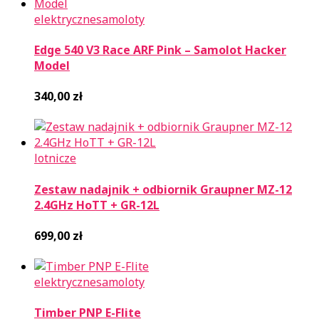
elektryczne
samoloty
Edge 540 V3 Race ARF Pink – Samolot Hacker
Model
340,00
zł
lotnicze
Zestaw nadajnik + odbiornik Graupner MZ-12
2.4GHz HoTT + GR-12L
699,00
zł
elektryczne
samoloty
Timber PNP E-Flite