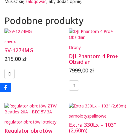
Musisz się
zalogować
, aby dodać opinię.
Podobne produkty
savox
Drony
SV-1274MG
DJI Phantom 4 Pro+
215,00
zł
Obsidian
7999,00
zł
samoloty
spalinowe
regulator obrotów lotniczy
Extra 330Lx – 103″
(2,60m)
Regulator obrotów