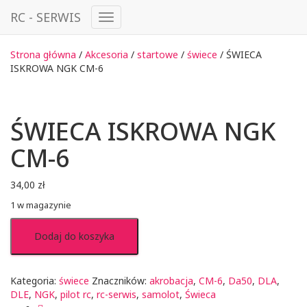
RC - SERWIS
Przełącz
Nawigację
Strona główna
/
Akcesoria
/
startowe
/
świece
/ ŚWIECA
ISKROWA NGK CM-6
ŚWIECA ISKROWA NGK
CM-6
34,00
zł
1 w magazynie
ilość
Dodaj do koszyka
ŚWIECA
ISKROWA
NGK
CM-
Kategoria:
świece
Znaczników:
akrobacja
,
CM-6
,
Da50
,
DLA
,
6
DLE
,
NGK
,
pilot rc
,
rc-serwis
,
samolot
,
Świeca