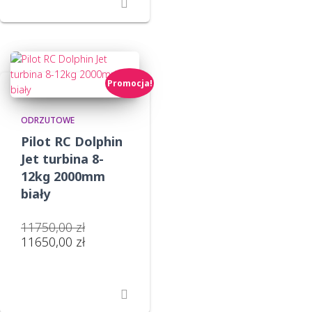
Promocja!
ODRZUTOWE
Pilot RC Dolphin
Jet turbina 8-
12kg 2000mm
biały
Pierwotna
11750,00
zł
cena
Aktualna
11650,00
zł
wynosiła:
cena
11750,00 zł.
wynosi:
11650,00 zł.