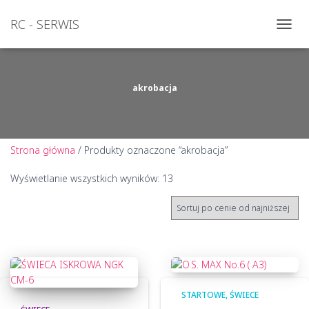
RC - SERWIS
PRZEŁ
NAWI
akrobacja
Strona główna
/ Produkty oznaczone “akrobacja”
Posortowane
Wyświetlanie wszystkich wyników: 13
według
ceny:
od
niskiej
do
wysokiej
STARTOWE
ŚWIECE