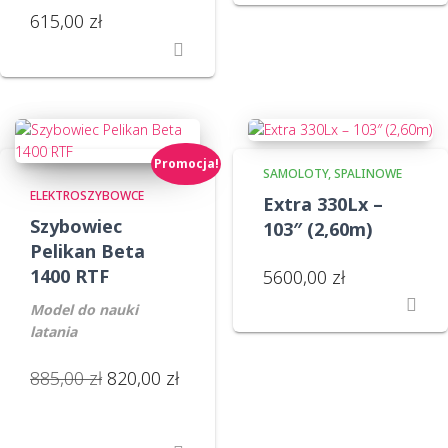
615,00
zł
Promocja!
SAMOLOTY
SPALINOWE
ELEKTROSZYBOWCE
Extra 330Lx –
Szybowiec
103″ (2,60m)
Pelikan Beta
1400 RTF
5600,00
zł
Model do nauki
latania
Pierwotna
Aktualna
885,00
zł
820,00
zł
cena
cena
wynosiła:
wynosi:
885,00 zł.
820,00 zł.