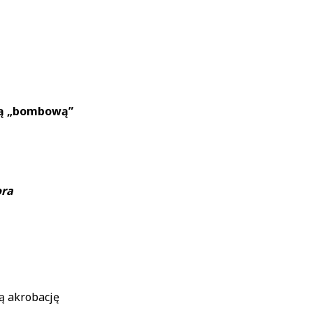
orą „bombową”
ora
ą akrobację