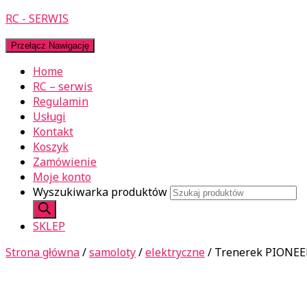
RC - SERWIS
Przełącz Nawigację
Home
RC – serwis
Regulamin
Usługi
Kontakt
Koszyk
Zamówienie
Moje konto
Wyszukiwarka produktów
SKLEP
Strona główna
/
samoloty
/
elektryczne
/ Trenerek PIONE