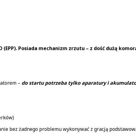
O (EPP). Posiada mechanizm zrzutu – z dość dużą kom
latorem –
do startu potrzeba tylko aparatury i akumulat
erków)
stanie bez żadnego problemu wykonywać z gracją podstawow