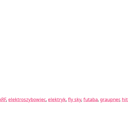
ARF
,
elektroszybowiec
,
elektryk
,
fly sky
,
futaba
,
graupner
,
hi