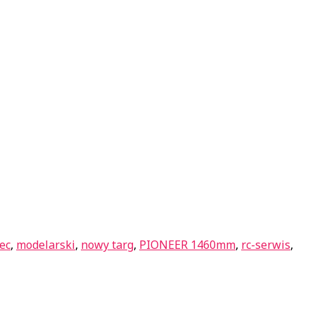
tec
,
modelarski
,
nowy targ
,
PIONEER 1460mm
,
rc-serwis
,