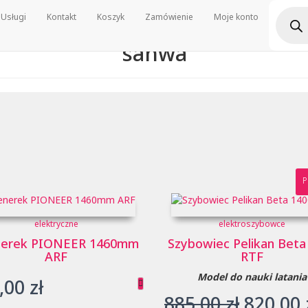
Wyszu
Usługi
Kontakt
Koszyk
Zamówienie
Moje konto
produ
sanwa
P
elektryczne
elektroszybowce
nerek PIONEER 1460mm
Szybowiec Pelikan Beta
ARF
RTF
Model do nauki latania
,00
zł
Pierwo
885,00
zł
820,00