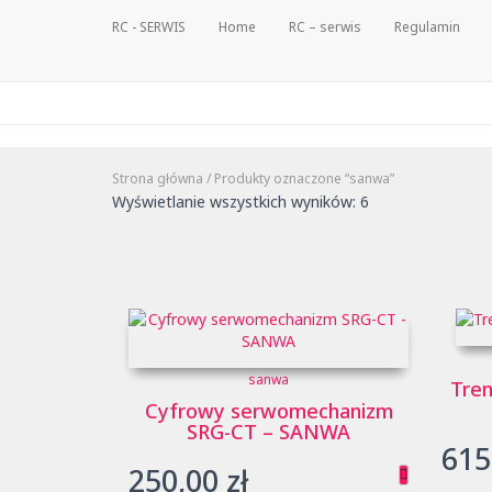
RC - SERWIS
Home
RC – serwis
Regulamin
Strona główna
/ Produkty oznaczone “sanwa”
Posortowane
Wyświetlanie wszystkich wyników: 6
według
ceny:
od
niskiej
do
wysokiej
sanwa
Tre
Cyfrowy serwomechanizm
SRG-CT – SANWA
615
250,00
zł