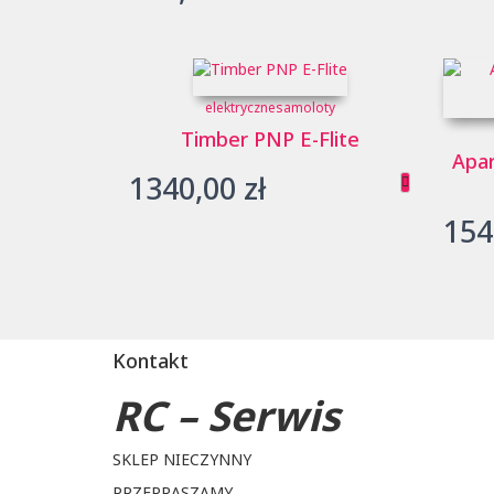
elektryczne
samoloty
Timber PNP E-Flite
Apar
1340,00
zł
154
Kontakt
RC – Serwis
SKLEP NIECZYNNY
PRZEPRASZAMY