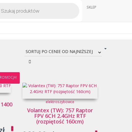
kiwarka
SKLEP
któw
ROMOCJA!
elektroszybowce
 1400
Volantex (TW): 757 Raptor
FPV 6CH 2.4GHz RTF
(rozpiętość 160cm)
tna
Aktualna
zł