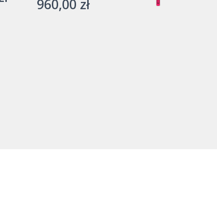
960,00
zł
cena
a:
wynosi:
ł.
820,00 zł.