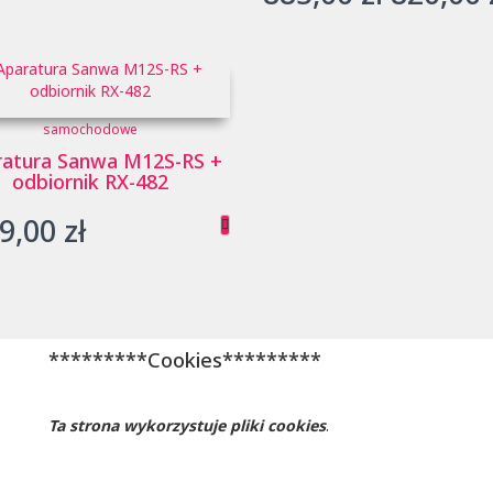
cena
wynosił
885,00 z
samochodowe
atura Sanwa M12S-RS +
odbiornik RX-482
9,00
zł
*********Cookies*********
Ta strona wykorzystuje pliki cookies
.