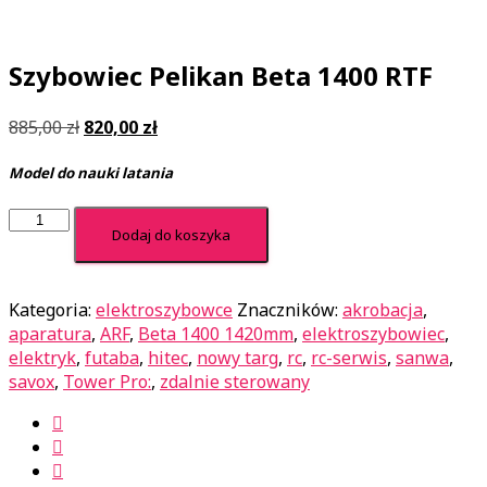
Szybowiec Pelikan Beta 1400 RTF
Pierwotna
Aktualna
885,00
zł
820,00
zł
cena
cena
wynosiła:
wynosi:
Model do nauki latania
885,00 zł.
820,00 zł.
ilość
Dodaj do koszyka
Szybowiec
Pelikan
Beta
Kategoria:
elektroszybowce
Znaczników:
akrobacja
,
1400
aparatura
,
ARF
,
Beta 1400 1420mm
,
elektroszybowiec
,
RTF
elektryk
,
futaba
,
hitec
,
nowy targ
,
rc
,
rc-serwis
,
sanwa
,
savox
,
Tower Pro:
,
zdalnie sterowany