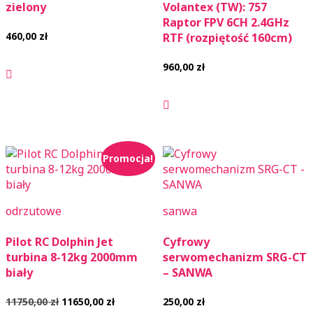
zielony
Volantex (TW): 757
Raptor FPV 6CH 2.4GHz
460,00
zł
RTF (rozpiętość 160cm)
960,00
zł
Promocja!
odrzutowe
sanwa
Pilot RC Dolphin Jet
Cyfrowy
turbina 8-12kg 2000mm
serwomechanizm SRG-CT
biały
– SANWA
Pierwotna
Aktualna
11750,00
zł
11650,00
zł
250,00
zł