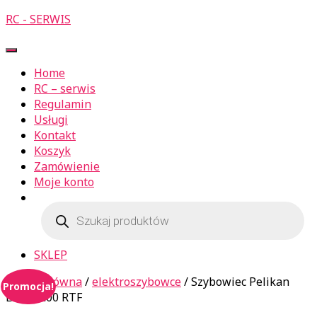
RC - SERWIS
Przełącz
Nawigację
Home
RC – serwis
Regulamin
Usługi
Kontakt
Koszyk
Zamówienie
Moje konto
Wyszukiwarka
produktów
SKLEP
Strona główna
/
elektroszybowce
/ Szybowiec Pelikan
Promocja!
Beta 1400 RTF