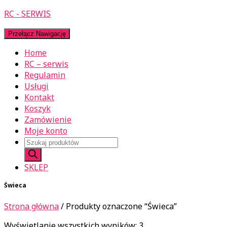
RC - SERWIS
Przełącz Nawigację
Home
RC – serwis
Regulamin
Usługi
Kontakt
Koszyk
Zamówienie
Moje konto
Wyszukiwarka
produktów
SKLEP
Świeca
Strona główna
/ Produkty oznaczone “Świeca”
Wyświetlanie wszystkich wyników: 3
Posortowane