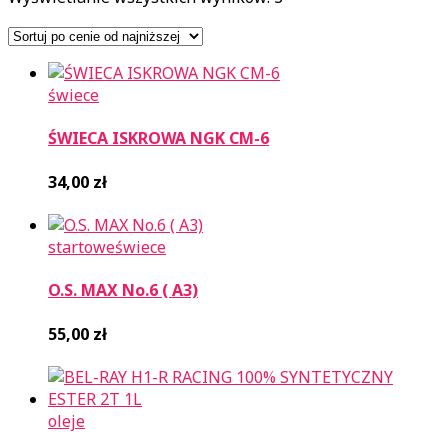
według
ceny:
od
niskiej
świece
do
wysokiej
ŚWIECA ISKROWA NGK CM-6
34,00
zł
startowe
świece
O.S. MAX No.6 ( A3)
55,00
zł
oleje