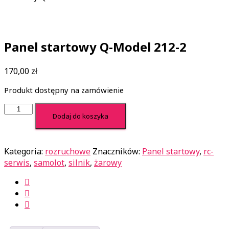
Panel startowy Q-Model 212-2
170,00
zł
Produkt dostępny na zamówienie
ilość
Dodaj do koszyka
Panel
startowy
Q-
Kategoria:
rozruchowe
Znaczników:
Panel startowy
,
rc-
Model
serwis
,
samolot
,
silnik
,
żarowy
212-
2