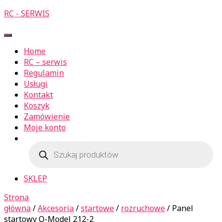
RC - SERWIS
Przełącz
Nawigację
Home
RC – serwis
Regulamin
Usługi
Kontakt
Koszyk
Zamówienie
Moje konto
Wyszukiwarka
produktów
SKLEP
Strona
główna
/
Akcesoria
/
startowe
/
rozruchowe
/ Panel
startowy Q-Model 212-2