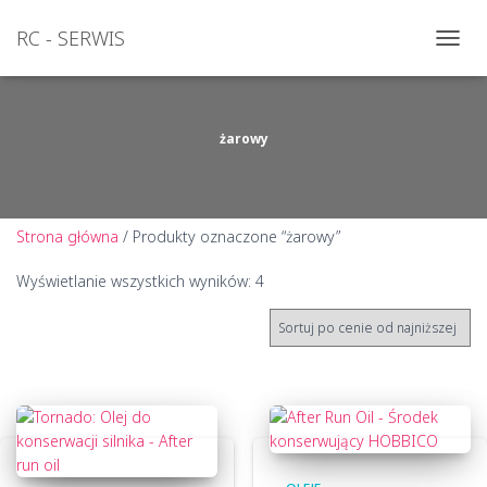
RC - SERWIS
PRZEŁ
NAWI
żarowy
Strona główna
/ Produkty oznaczone “żarowy”
Posortowane
Wyświetlanie wszystkich wyników: 4
według
ceny:
od
niskiej
do
wysokiej