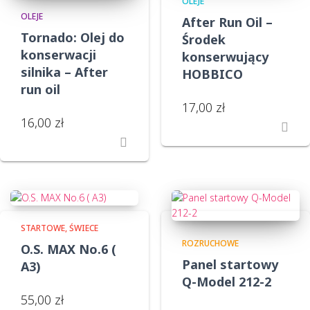
OLEJE
OLEJE
After Run Oil –
Tornado: Olej do
Środek
konserwacji
konserwujący
silnika – After
HOBBICO
run oil
17,00
zł
16,00
zł
STARTOWE
ŚWIECE
ROZRUCHOWE
O.S. MAX No.6 (
Panel startowy
A3)
Q-Model 212-2
55,00
zł