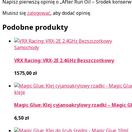
Napisz pierwszą opinię o „After Run Oil – Środek konse
Musisz się
zalogować
, aby dodać opinię.
Podobne produkty
Samochody
VRX Racing: VRX-2E 2.4GHz Bezszczotkowy
1575,00
zł
kleje
Magic Glue: Klej cyjanoakrylowy rzadki – Magic G
6,50
zł