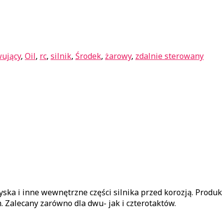
ujący
,
Oil
,
rc
,
silnik
,
Środek
,
żarowy
,
zdalnie sterowany
yska i inne wewnętrzne części silnika przed korozją. Produ
Zalecany zarówno dla dwu- jak i czterotaktów.