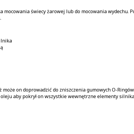
sca mocowania świecy żarowej lub do mocowania wydechu. Po
.
lnika
ją
aż może on doprowadzić do zniszczenia gumowych O-Ringów
 oleju aby pokrył on wszystkie wewnętrzne elementy silnik