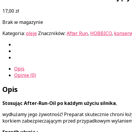
17,00
zł
Brak w magazynie
Kategoria:
oleje
Znaczników:
After Run
,
HOBBICO
,
konserw
Opis
Opinie (0)
Opis
Stosując After-Run-Oil po każdym użyciu silnika
,
wydłużamy jego żywotność! Preparat skutecznie chroni łoż
korkiem zabezpieczającym przed przypadkowym wylaniem. 
Sposób użycia :