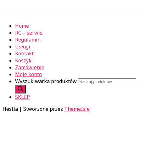
Home
RC – serwis
Regulamin
Usługi
Kontakt
Koszyk
Zamówienie
Moje konto
Wyszukiwarka produktów
SKLEP
Hestia | Stworzone przez
ThemeIsle