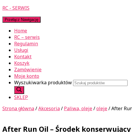
RC - SERWIS
Przełącz Nawigację
Home
RC – serwis
Regulamin
Usługi
Kontakt
Koszyk
Zamówienie
Moje konto
Wyszukiwarka produktów
SKLEP
Strona główna
/
Akcesoria
/
Paliwa, oleje
/
oleje
/ After Ru
After Run Oil – Środek konserwując