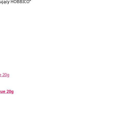
rwujący HOBBICO”
lue 20g