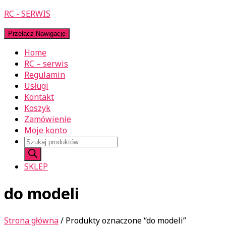
RC - SERWIS
Przełącz Nawigację
Home
RC – serwis
Regulamin
Usługi
Kontakt
Koszyk
Zamówienie
Moje konto
Wyszukiwarka
produktów
SKLEP
do modeli
Strona główna
/ Produkty oznaczone “do modeli”