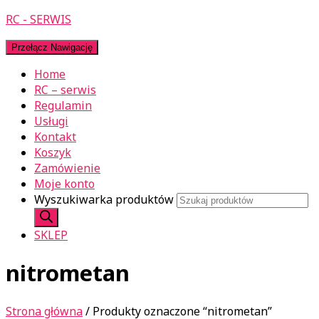
RC - SERWIS
Przełącz Nawigację
Home
RC – serwis
Regulamin
Usługi
Kontakt
Koszyk
Zamówienie
Moje konto
Wyszukiwarka produktów
SKLEP
nitrometan
Strona główna
/ Produkty oznaczone “nitrometan”