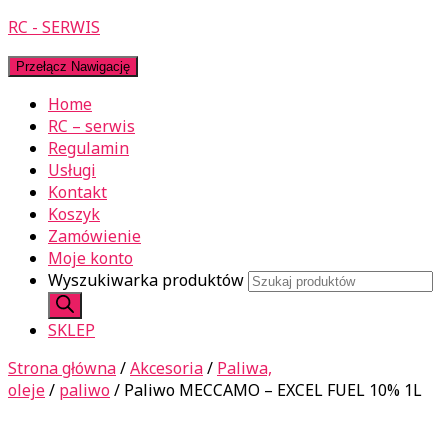
RC - SERWIS
Przełącz Nawigację
Home
RC – serwis
Regulamin
Usługi
Kontakt
Koszyk
Zamówienie
Moje konto
Wyszukiwarka produktów
SKLEP
Strona główna
/
Akcesoria
/
Paliwa,
oleje
/
paliwo
/ Paliwo MECCAMO – EXCEL FUEL 10% 1L