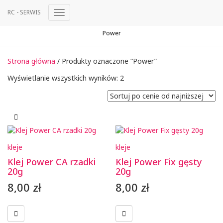
RC - SERWIS
Przełącz
Nawigację
Power
Strona główna
/ Produkty oznaczone “Power”
Posortowane
Wyświetlanie wszystkich wyników: 2
według
ceny:
od
niskiej
do
wysokiej
kleje
kleje
Klej Power CA rzadki
Klej Power Fix gęsty
20g
20g
8,00
zł
8,00
zł