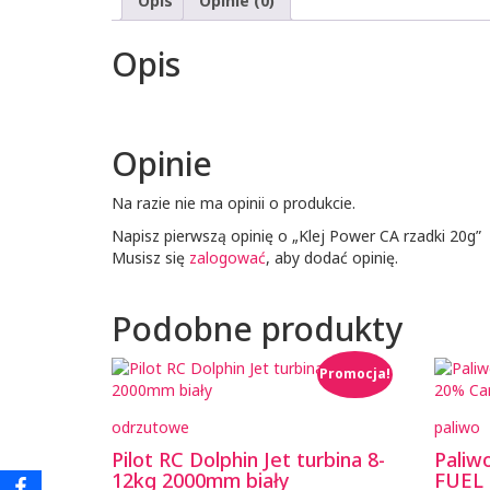
Opis
Opinie (0)
Opis
Opinie
Na razie nie ma opinii o produkcie.
Napisz pierwszą opinię o „Klej Power CA rzadki 20g”
Musisz się
zalogować
, aby dodać opinię.
Podobne produkty
Promocja!
odrzutowe
paliwo
Pilot RC Dolphin Jet turbina 8-
Pali
12kg 2000mm biały
FUEL 