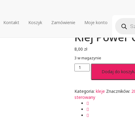
Wyszuki
Kontakt
Koszyk
Zamówienie
Moje konto
wer CA rzadki 20g
produkt
Klej Power 
8,00
zł
3 w magazynie
ilość
Dodaj do koszyk
Klej
Power
CA
rzadki
Kategoria:
kleje
Znaczników:
2
20g
sterowany