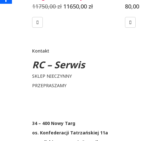
Pierwotna
Aktualna
11750,00
zł
11650,00
zł
80,00
cena
cena
wynosiła:
wynosi:
11750,00 zł.
11650,00 zł.
Kontakt
RC – Serwis
SKLEP NIECZYNNY
PRZEPRASZAMY
34 – 400 Nowy Targ
os. Konfederacji Tatrzańskiej 11a