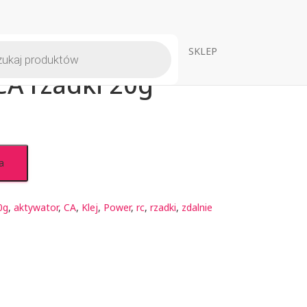
warka
SKLEP
ów
CA rzadki 20g
a
0g
,
aktywator
,
CA
,
Klej
,
Power
,
rc
,
rzadki
,
zdalnie