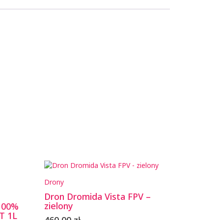
Drony
Dron Dromida Vista FPV –
zielony
100%
T 1L
460,00
zł