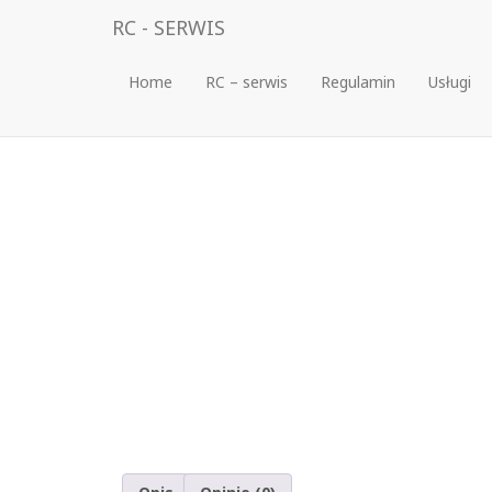
RC - SERWIS
Home
RC – serwis
Regulamin
Usługi
Strona główna
/
Chemia modelarska
/
kleje
/ Klej Po