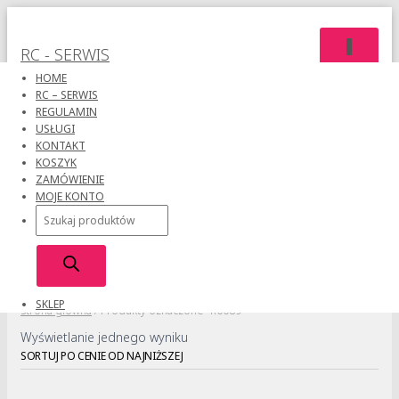
PRZEŁĄC
RC - SERWIS
NAWIGAC
HOME
RC – SERWIS
REGULAMIN
USŁUGI
KONTAKT
KOSZYK
ZAMÓWIENIE
MOJE KONTO
R0089
Wyszukiwarka
produktów
SKLEP
Strona główna
/ Produkty oznaczone “R0089”
Wyświetlanie jednego wyniku