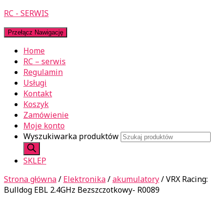
RC - SERWIS
Przełącz Nawigację
Home
RC – serwis
Regulamin
Usługi
Kontakt
Koszyk
Zamówienie
Moje konto
Wyszukiwarka produktów
SKLEP
Strona główna
/
Elektronika
/
akumulatory
/ VRX Racing:
Bulldog EBL 2.4GHz Bezszczotkowy- R0089