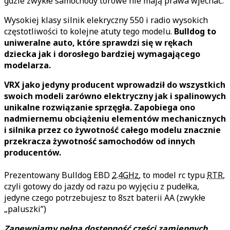
gdzie zwykłe samochody torowe nie mają prawa wjechać.
Wysokiej klasy silnik elekryczny 550 i radio wysokich
częstotliwości to kolejne atuty tego modelu.
Bulldog to
uniweralne auto, które sprawdzi się w rękach
dziecka jak i dorosłego bardziej wymagającego
modelarza.
VRX jako jedyny producent wprowadził do wszystkich
swoich modeli zarówno elektryczny jak i spalinowych
unikalne rozwiązanie sprzęgła. Zapobiega ono
nadmiernemu obciążeniu elementów mechanicznych
i silnika przez co żywotność całego modelu znacznie
przekracza żywotność samochodów od innych
producentów.
Prezentowany Bulldog EBD
2.4GHz
, to model rc typu
RTR
,
czyli gotowy do jazdy od razu po wyjęciu z pudełka,
jedyne czego potrzebujesz to 8szt baterii AA (zwykłe
„paluszki”)
Zapewniamy pełną dostępność części zamiennych
,