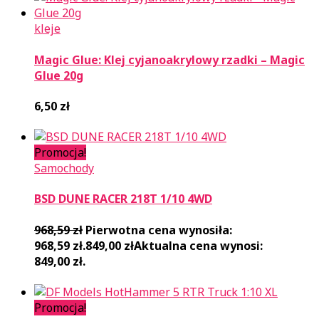
kleje
Magic Glue: Klej cyjanoakrylowy rzadki – Magic
Glue 20g
6,50
zł
Promocja!
Samochody
BSD DUNE RACER 218T 1/10 4WD
968,59
zł
Pierwotna cena wynosiła:
968,59 zł.
849,00
zł
Aktualna cena wynosi:
849,00 zł.
Promocja!