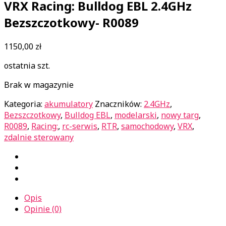
VRX Racing: Bulldog EBL 2.4GHz
Bezszczotkowy- R0089
1150,00
zł
ostatnia szt.
Brak w magazynie
Kategoria:
akumulatory
Znaczników:
2.4GHz
,
Bezszczotkowy
,
Bulldog EBL
,
modelarski
,
nowy targ
,
R0089
,
Racing:
,
rc-serwis
,
RTR
,
samochodowy
,
VRX
,
zdalnie sterowany
Opis
Opinie (0)