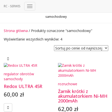
RC - SERWIS
Przełącz
Nawigację
samochodowy
Strona główna
/ Produkty oznaczone “samochodowy”
Posortowane
Wyświetlanie wszystkich wyników: 4
według
ceny:
od
niskiej
do
wysokiej
regulator obrotów
samochody
rozruchowe
Redox ULTRA 45R
Żarnik krótki z
60,00
zł
akumulatorkiem Ni-MH
2000mAh
62,00
zł