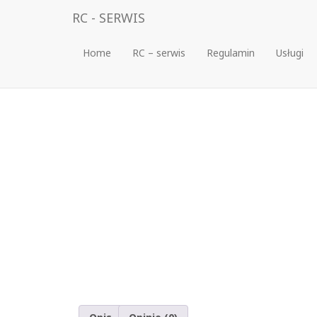
RC - SERWIS
Home
RC – serwis
Regulamin
Usługi
Strona główna
/
Elektronika
/
regulatory
/
regulator