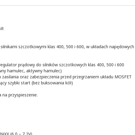
5R
 silnikami szczotkowymi klas 400, 500 i 600, w układach napędowych
regulator prądowy do silników szczotkowych klas 400, 500 i 600
ywny hamulec, aktywny hamulec)
m zasilania oraz zabezpieczenia przed przegrzaniem układu MOSFET
y szybki start (bez buksowania kół)
 na przyspieszenie.
 NiXX (6,0 – 7,2V)