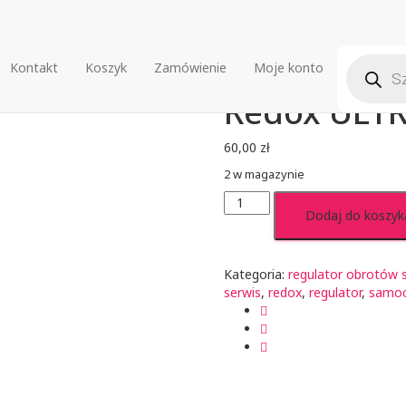
Wyszuki
Kontakt
Koszyk
Zamówienie
Moje konto
 obrotów samochody
/ Redox ULTRA 45R
produkt
Redox ULTR
60,00
zł
2 w magazynie
ilość
Dodaj do koszyk
Redox
ULTRA
45R
Kategoria:
regulator obrotów
serwis
,
redox
,
regulator
,
samo