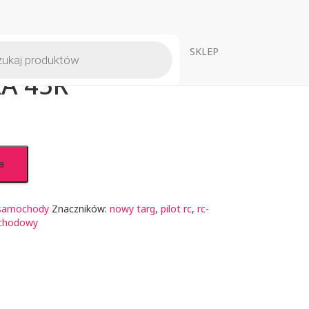
warka
SKLEP
ów
A 45R
a
 samochody
Znaczników:
nowy targ
,
pilot rc
,
rc-
chodowy