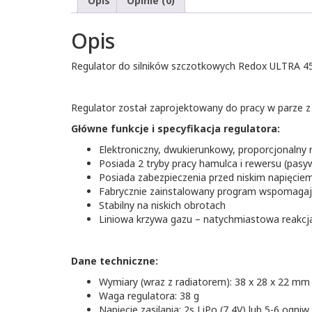
Opis
Opinie (0)
Opis
Regulator do silników szczotkowych Redox ULTRA 4
Regulator został zaprojektowany do pracy w parze z
Główne funkcje i specyfikacja regulatora:
Elektroniczny, dwukierunkowy, proporcjonalny 
Posiada 2 tryby pracy hamulca i rewersu (pas
Posiada zabezpieczenia przed niskim napięcie
Fabrycznie zainstalowany program wspomagając
Stabilny na niskich obrotach
Liniowa krzywa gazu – natychmiastowa reakcja
Dane techniczne:
Wymiary (wraz z radiatorem): 38 x 28 x 22 mm
Waga regulatora: 38 g
Napięcie zasilania: 2s LiPo (7,4V) lub 5-6 ogniw