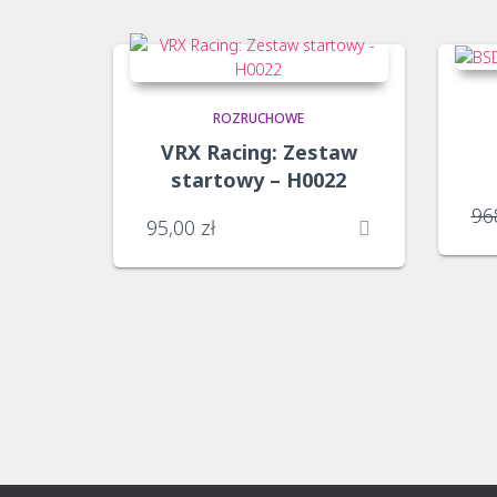
ceny:
od
niskiej
do
wysokiej
ROZRUCHOWE
VRX Racing: Zestaw
startowy – H0022
96
95,00
zł