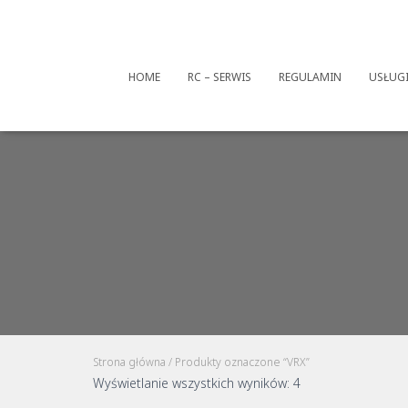
HOME
RC – SERWIS
REGULAMIN
USŁUG
Strona główna
/ Produkty oznaczone “VRX”
Posortowane
Wyświetlanie wszystkich wyników: 4
według