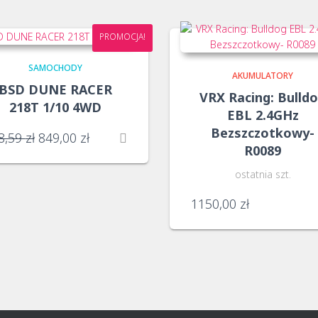
PROMOCJA!
SAMOCHODY
AKUMULATORY
BSD DUNE RACER
VRX Racing: Bulld
218T 1/10 4WD
EBL 2.4GHz
Bezszczotkowy-
Pierwotna
Aktualna
8,59
zł
849,00
zł
R0089
cena
cena
wynosiła:
wynosi:
ostatnia szt.
968,59 zł.
849,00 zł.
1150,00
zł