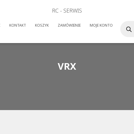
RC - SERWIS
Wyszuk
I
KONTAKT
KOSZYK
ZAMÓWIENIE
MOJE KONTO
produk
VRX