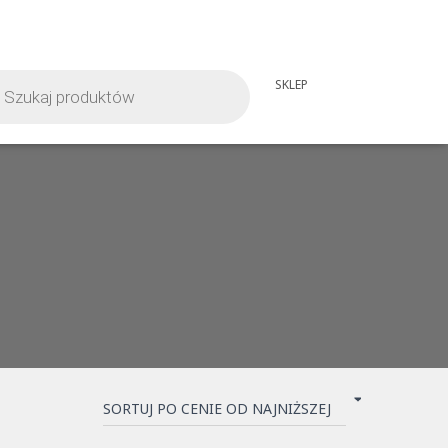
iwarka
SKLEP
tów