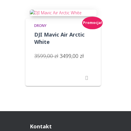
Promocja!
DRONY
DJI Mavic Air Arctic
White
Pierwotna
Aktualna
3599,00
zł
3499,00
zł
cena
cena
wynosiła:
wynosi:
3599,00 zł.
3499,00 zł.
Kontakt