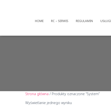
HOME
RC – SERWIS
REGULAMIN
USŁUG
Strona główna
/ Produkty oznaczone “System”
Wyświetlanie jednego wyniku