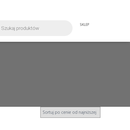
iwarka
SKLEP
tów