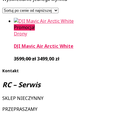
Promocja!
Drony
DJI Mavic Air Arctic White
Pierwotna
Aktualna
3599,00
zł
3499,00
zł
cena
cena
wynosiła:
wynosi:
Kontakt
3599,00 zł.
3499,00 zł.
RC – Serwis
SKLEP NIECZYNNY
PRZEPRASZAMY