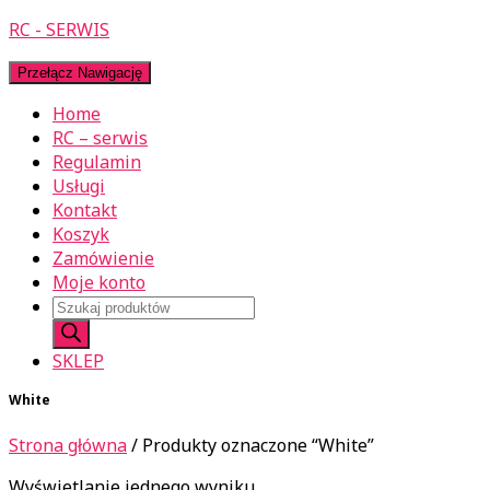
RC - SERWIS
Przełącz Nawigację
Home
RC – serwis
Regulamin
Usługi
Kontakt
Koszyk
Zamówienie
Moje konto
Wyszukiwarka
produktów
SKLEP
White
Strona główna
/ Produkty oznaczone “White”
Wyświetlanie jednego wyniku