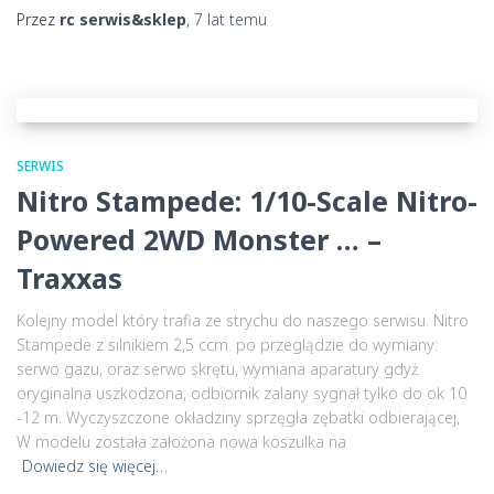
Przez
rc serwis&sklep
,
7 lat
temu
SERWIS
Nitro Stampede: 1/10-Scale Nitro-
Powered 2WD Monster … –
Traxxas
Kolejny model który trafia ze strychu do naszego serwisu. Nitro
Stampede z silnikiem 2,5 ccm. po przeglądzie do wymiany:
serwo gazu, oraz serwo skrętu, wymiana aparatury gdyż
oryginalna uszkodzona, odbiornik zalany sygnał tylko do ok 10
-12 m. Wyczyszczone okładziny sprzęgła zębatki odbierającej,
W modelu została założona nowa koszulka na
Dowiedz się więcej…