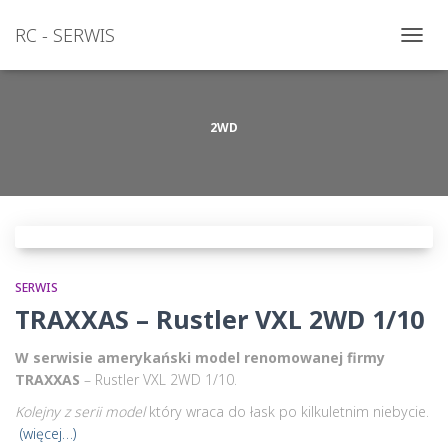
RC - SERWIS
PRZEŁ
NAWI
2WD
SERWIS
TRAXXAS – Rustler VXL 2WD 1/10
W serwisie amerykański model renomowanej firmy
TRAXXAS
– Rustler VXL 2WD 1/10.
Kolejny z serii model
który wraca do łask po kilkuletnim niebycie.
(więcej…)