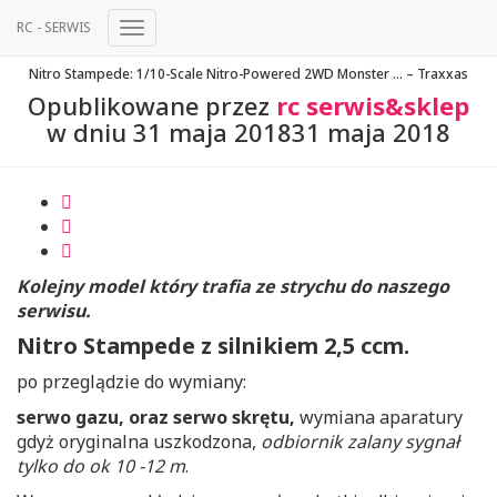
RC - SERWIS
Przełącz
Nawigację
Nitro Stampede: 1/10-Scale Nitro-Powered 2WD Monster … – Traxxas
Opublikowane przez
rc serwis&sklep
w dniu
31 maja 2018
31 maja 2018
Kolejny model który trafia ze strychu do naszego
serwisu.
Nitro Stampede z silnikiem 2,5 ccm.
po przeglądzie do wymiany:
serwo gazu, oraz serwo skrętu,
wymiana aparatury
gdyż oryginalna uszkodzona,
odbiornik zalany sygnał
tylko do ok 10 -12 m
.