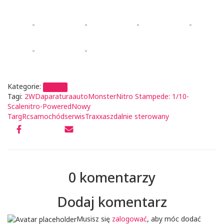
Kategorie:
serwis
Tagi:
2WD
aparatura
auto
Monster
Nitro Stampede: 1/10-
Scale
nitro-Powered
Nowy
Targ
Rc
samochód
serwis
Traxxas
zdalnie sterowany
0 komentarzy
Dodaj komentarz
Musisz się
zalogować
, aby móc dodać