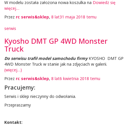
W modelu została założona nowa koszulka na
Dowiedz się
więcej…
Przez
rc serwis&sklep
,
8 lat
31 maja 2018
temu
serwis
Kyosho DMT GP 4WD Monster
Truck
Do serwisu trafił model samochodu firmy
KYOSHO DMT GP
4WD Monster Truck w stanie jak na zdjęciach w galerii.
(więcej…)
Przez
rc serwis&sklep
,
8 lat
6 kwietnia 2018
temu
Pracujemy:
Serwis i sklep nieczynny do odwołania.
Przepraszamy
Kontakt: