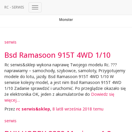
RC - SERWIS
Przełącz
Nawigację
Monster
serwis
Bsd Ramasoon 915T 4WD 1/10
Rc serwis&sklep wykona naprawę Twojego modelu Rc. ?️?️?️
naprawiamy – samochody, szybowce, samoloty, Przygotujemy
modele do lotu, jazdy. Bsd Ramasoon 915T 4WD 1/10 W
serwisie kolejny model, a jest nim Bsd Ramasoon 915T 4WD
1/10 Zadanie sprawdzić i uruchomić. Po przeglądzie okazało się
że elektronika OK, jeden z akumulatorów do
Dowiedz się
więcej…
Przez
rc serwis&sklep
,
8 lat
8 września 2018
temu
serwis