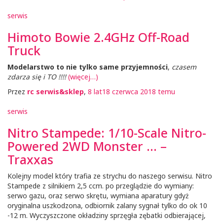
serwis
Himoto Bowie 2.4GHz Off-Road
Truck
Modelarstwo to nie tylko same przyjemności
,
czasem
zdarza się i TO !!!!
(więcej…)
Przez
rc serwis&sklep
,
8 lat
18 czerwca 2018
temu
serwis
Nitro Stampede: 1/10-Scale Nitro-
Powered 2WD Monster … –
Traxxas
Kolejny model który trafia ze strychu do naszego serwisu. Nitro
Stampede z silnikiem 2,5 ccm. po przeglądzie do wymiany:
serwo gazu, oraz serwo skrętu, wymiana aparatury gdyż
oryginalna uszkodzona, odbiornik zalany sygnał tylko do ok 10
-12 m. Wyczyszczone okładziny sprzęgła zębatki odbierającej,