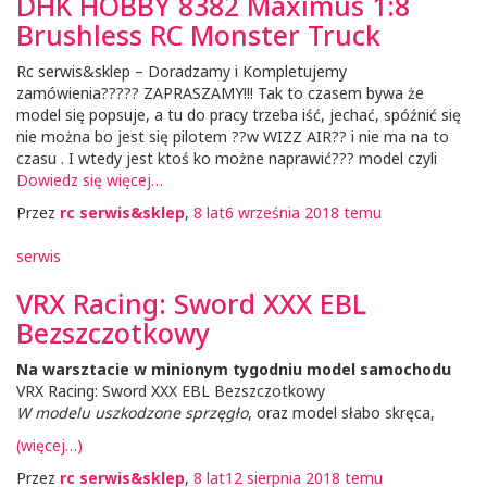
DHK HOBBY 8382 Maximus 1:8
Brushless RC Monster Truck
Rc serwis&sklep – Doradzamy i Kompletujemy
zamówienia????? ZAPRASZAMY!!! Tak to czasem bywa że
model się popsuje, a tu do pracy trzeba iść, jechać, spóźnić się
nie można bo jest się pilotem ??w WIZZ AIR?? i nie ma na to
czasu . I wtedy jest ktoś ko możne naprawić?️?️?️ model czyli
Dowiedz się więcej…
Przez
rc serwis&sklep
,
8 lat
6 września 2018
temu
serwis
VRX Racing: Sword XXX EBL
Bezszczotkowy
Na warsztacie w minionym tygodniu model samochodu
VRX Racing: Sword XXX EBL Bezszczotkowy
W modelu uszkodzone sprzęgło
, oraz model słabo skręca,
(więcej…)
Przez
rc serwis&sklep
,
8 lat
12 sierpnia 2018
temu