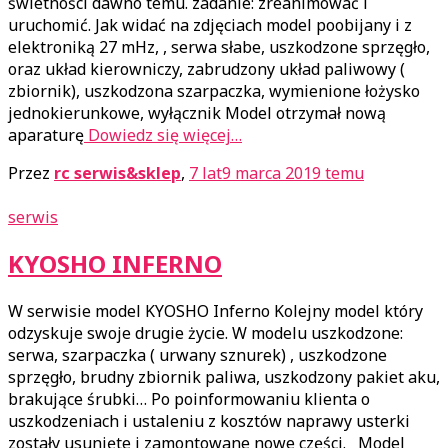
świetności dawno temu. zadanie: zreanimować i
uruchomić. Jak widać na zdjęciach model poobijany i z
elektroniką 27 mHz, , serwa słabe, uszkodzone sprzęgło,
oraz układ kierowniczy, zabrudzony układ paliwowy (
zbiornik), uszkodzona szarpaczka, wymienione łożysko
jednokierunkowe, wyłącznik Model otrzymał nową
aparaturę
Dowiedz się więcej…
Przez
rc serwis&sklep
,
7 lat
9 marca 2019
temu
serwis
KYOSHO INFERNO
W serwisie model KYOSHO Inferno Kolejny model który
odzyskuje swoje drugie życie. W modelu uszkodzone:
serwa, szarpaczka ( urwany sznurek) , uszkodzone
sprzęgło, brudny zbiornik paliwa, uszkodzony pakiet aku,
brakujące śrubki… Po poinformowaniu klienta o
uszkodzeniach i ustaleniu z kosztów naprawy usterki
zostały usunięte i zamontowane nowe części. Model