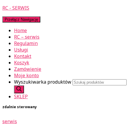
RC - SERWIS
Przełącz Nawigację
Home
RC – serwis
Regulamin
Usługi
Kontakt
Koszyk
Zamówienie
Moje konto
Wyszukiwarka produktów
SKLEP
zdalnie sterowany
serwis