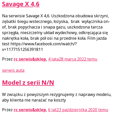
Savage X 4,6
Na serwisie Savage X 4,6. Uszkodzona obudowa skrzyni,
zębatki biegu wstecznego, łożyska, brak wyłącznika on-
of, brak popychacza i snapa gazu, uszkodzona tarcza
sprzęgła, nieszczelny układ wydechowy, odkręcająca się
nakrętka koła, brak pół osi na przednie koła. Film jazda
test https://www.facebook.com/watch/?
v=1177151256391811
Przez
rc serwis&sklep
,
4 lata
28 marca 2022
temu
serwis auta
Model z serii N/N
W związku z powyższym rezygnujemy z naprawy modelu,
aby klienta nie narażać na koszty
Przez
rc serwis&sklep
,
6 lat
23 października 2020
temu