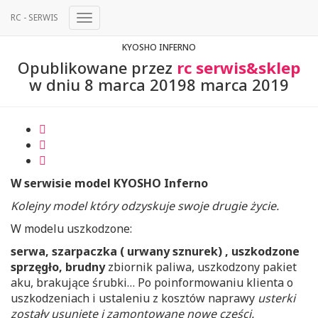
RC - SERWIS
Przełącz
Nawigację
KYOSHO INFERNO
Opublikowane przez
rc serwis&sklep
w dniu
8 marca 2019
8 marca 2019
W serwisie model KYOSHO Inferno
Kolejny model który odzyskuje swoje drugie życie.
W modelu uszkodzone:
serwa, szarpaczka ( urwany sznurek) , uszkodzone
sprzęgło, brudny
zbiornik paliwa, uszkodzony pakiet
aku, brakujące śrubki… Po poinformowaniu klienta o
uszkodzeniach i ustaleniu z kosztów naprawy
usterki
zostały usunięte i zamontowane nowe części.