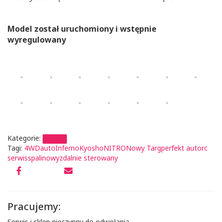
Model został uruchomiony i wstępnie
wyregulowany
Kategorie:
serwis
Tagi:
4WD
auto
Inferno
Kyosho
NITRO
Nowy Targ
perfekt auto
rc
serwis
spalinowy
zdalnie sterowany
Pracujemy:
Serwis i sklep nieczynny do odwołania.