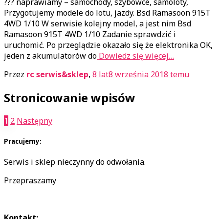
?️?️?️ naprawiamy – samochody, szybowce, samoloty,
Przygotujemy modele do lotu, jazdy. Bsd Ramasoon 915T
4WD 1/10 W serwisie kolejny model, a jest nim Bsd
Ramasoon 915T 4WD 1/10 Zadanie sprawdzić i
uruchomić. Po przeglądzie okazało się że elektronika OK,
jeden z akumulatorów do
Dowiedz się więcej…
Przez
rc serwis&sklep
,
8 lat
8 września 2018
temu
Stronicowanie wpisów
1
2
Następny
Pracujemy:
Serwis i sklep nieczynny do odwołania.
Przepraszamy
Kontakt: