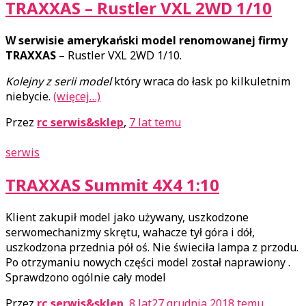
TRAXXAS – Rustler VXL 2WD 1/10
W serwisie amerykański model renomowanej firmy
TRAXXAS
– Rustler VXL 2WD 1/10.
Kolejny z serii model
który wraca do łask po kilkuletnim
niebycie.
(więcej…)
Przez
rc serwis&sklep
,
7 lat
temu
serwis
TRAXXAS Summit 4X4 1:10
Klient zakupił model jako używany, uszkodzone
serwomechanizmy skrętu, wahacze tył góra i dół,
uszkodzona przednia pół oś. Nie świeciła lampa z przodu.
Po otrzymaniu nowych części model został naprawiony .
Sprawdzono ogólnie cały model
Przez
rc serwis&sklep
,
8 lat
27 grudnia 2018
temu