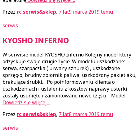
Przez
rc serwis&sklep
,
7 lat
9 marca 2019
temu
serwis
KYOSHO INFERNO
W serwisie model KYOSHO Inferno Kolejny model który
odzyskuje swoje drugie życie. W modelu uszkodzone:
serwa, szarpaczka ( urwany sznurek) , uszkodzone
sprzęgło, brudny zbiornik paliwa, uszkodzony pakiet aku,
brakujące śrubki… Po poinformowaniu klienta o
uszkodzeniach i ustaleniu z kosztów naprawy usterki
zostały usunięte i zamontowane nowe części. Model
Dowiedz się więcej…
Przez
rc serwis&sklep
,
7 lat
8 marca 2019
temu
serwis