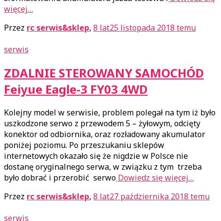
więcej…
Przez
rc serwis&sklep
,
8 lat
25 listopada 2018
temu
serwis
ZDALNIE STEROWANY SAMOCHÓD
Feiyue Eagle-3 FY03 4WD
Kolejny model w serwisie, problem polegał na tym iż było
uszkodzone serwo z przewodem 5 – żyłowym, odcięty
konektor od odbiornika, oraz rozładowany akumulator
poniżej poziomu. Po przeszukaniu sklepów
internetowych okazało się że nigdzie w Polsce nie
dostanę oryginalnego serwa, w związku z tym trzeba
było dobrać i przerobić serwo
Dowiedz się więcej…
Przez
rc serwis&sklep
,
8 lat
27 października 2018
temu
serwis