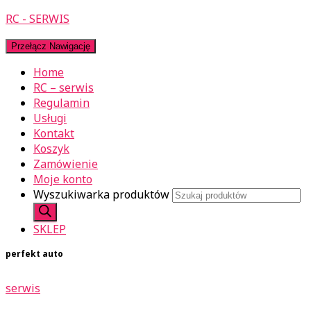
RC - SERWIS
Przełącz Nawigację
Home
RC – serwis
Regulamin
Usługi
Kontakt
Koszyk
Zamówienie
Moje konto
Wyszukiwarka produktów
SKLEP
perfekt auto
serwis