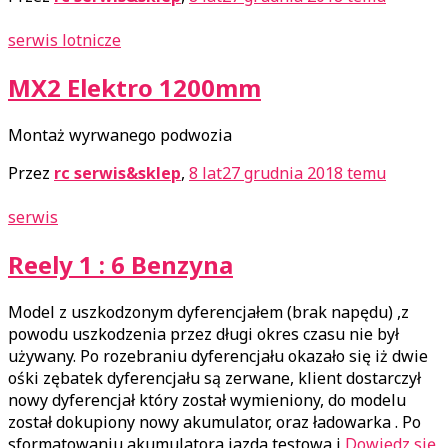
serwis lotnicze
MX2 Elektro 1200mm
Montaż wyrwanego podwozia
Przez
rc serwis&sklep
,
8 lat
27 grudnia 2018
temu
serwis
Reely 1 : 6 Benzyna
Model z uszkodzonym dyferencjałem (brak napędu) ,z
powodu uszkodzenia przez długi okres czasu nie był
używany. Po rozebraniu dyferencjału okazało się iż dwie
ośki zębatek dyferencjału są zerwane, klient dostarczył
nowy dyferencjał który został wymieniony, do modelu
został dokupiony nowy akumulator, oraz ładowarka . Po
sformatowaniu akumulatora jazda testowa i
Dowiedz się