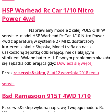
HSP Warhead Rc Car 1/10 Nitro
Power 4wd
Naprawiamy modele z całej POLSKI !!!!! W
serwisie model HSP Warhead Rc Car 1/10 Nitro Power
4wd z aparaturą w systemie 27 MHz. dostarczony
kurierem z okolic Słupska, Model trafia do nas z
uszkodzoną zębatką odbierającą, nie działającym
silnikiem. Wylane baterie 1. Pewnym problemem okazała
się zębatka odbierająca gdyż
Dowiedz się więcej…
Przez
rc serwis&sklep
,
8 lat
12 września 2018
temu
serwis
Bsd Ramasoon 915T 4WD 1/10
Rc serwis&sklep wykona naprawę Twojego modelu Rc.