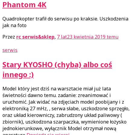
Phantom 4K
Quadrokopter trafił do serwisu po kraksie. Uszkodzenia
jak na foto
Przez
rc serwis&sklep
,
7 lat
23 kwietnia 2019
temu
serwis
Stary KYOSHO (chyba) albo coś
innego :)
Model który jest dziś na warsztacie miał już lata
świetności dawno temu. zadanie: zreanimować i
uruchomić. Jak widać na zdjęciach model poobijany i z
elektroniką 27 mHz, , serwa słabe, uszkodzone sprzęgło,
oraz układ kierowniczy, zabrudzony układ paliwowy (
zbiornik), uszkodzona szarpaczka, wymienione łożysko
jednokierunkowe, wyłącznik Model otrzymał nową
aparaturę
Dowiedz się więcej…