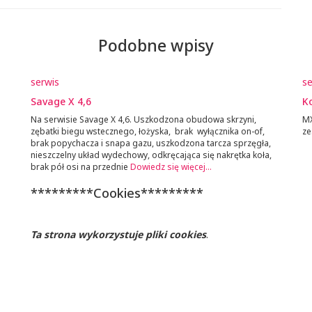
Podobne wpisy
serwis
se
Savage X 4,6
Ko
Na serwisie Savage X 4,6. Uszkodzona obudowa skrzyni,
MX
zębatki biegu wstecznego, łożyska, brak wyłącznika on-of,
ze
brak popychacza i snapa gazu, uszkodzona tarcza sprzęgła,
nieszczelny układ wydechowy, odkręcająca się nakrętka koła,
brak pół osi na przednie
Dowiedz się więcej…
*********Cookies*********
Ta strona wykorzystuje pliki cookies
.