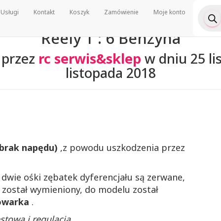
Wyszu
Usługi
Kontakt
Koszyk
Zamówienie
Moje konto
produ
Reely 1 : 6 Benzyna
 przez
rc serwis&sklep
w dniu
25 l
listopada 2018
brak napędu)
,z powodu uszkodzenia przez
 dwie ośki zębatek dyferencjału są zerwane,
y został wymieniony, do modelu został
owarka
.
estowa i regulacja