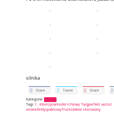
silnika
Share
Tweet
Share
Kategorie:
serwis
Tagi:
1 : 6
Benzyna
model rc
Nowy Targ
perfekt auto
rc
serwis
Reely
spalinowy
Truck
zdalnie sterowany