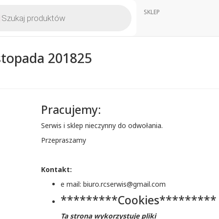
kiwarka
SKLEP
któw
istopada 2018
25
Pracujemy:
Serwis i sklep nieczynny do odwołania.
Przepraszamy
Kontakt:
e mail: biuro.rcserwis@gmail.com
*********Cookies*********
Ta strona wykorzystuje pliki