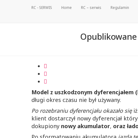
RC - SERWIS
Home
RC – serwis
Regulamin
Opublikowane
Model z uszkodzonym dyferencjałem (
długi okres czasu nie był używany.
Po rozebraniu dyferencjału okazało się
iż
klient dostarczył nowy dyferencjał któr
dokupiony
nowy akumulator
,
oraz ład
Po sformatowaniu akumulatora
jazda t