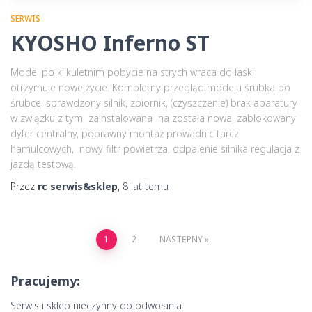
SERWIS
KYOSHO Inferno ST
Model po kilkuletnim pobycie na strych wraca do łask i
otrzymuje nowe życie. Kompletny przegląd modelu śrubka po
śrubce, sprawdzony silnik, zbiornik, (czyszczenie) brak aparatury
w związku z tym zainstalowana na została nowa, zablokowany
dyfer centralny, poprawny montaż prowadnic tarcz
hamulcowych, nowy filtr powietrza, odpalenie silnika regulacja z
jazdą testową.
Przez
rc serwis&sklep
,
8 lat
temu
Stronicowanie
1
2
NASTĘPNY
wpisów
Pracujemy:
Serwis i sklep nieczynny do odwołania.