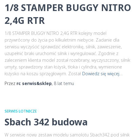
1/8 STAMPER BUGGY NITRO
2,4G RTR
1/8 STAMPER BUGGY NITRO 2,4G RTR kolejny model
przywrócony do życia po kilkuletnim niebycie. Zadanie dla
serwisu wyczyścić sprawdzić elektronikę, silnik, zawieszenie,
uzupełnić braki uruchomić silnik i wyregulować. Zgodnie z
zaleceniem klienta model został rozebrany, wyczyszczony, silnik
umyty, sprawdzony stan łożysk, tłoka i cylindra, wymienione
łożysko na koszu sprzęgłowym. Został
Dowiedz się więcej…
Przez
rc serwis&sklep
,
8 lat
temu
SERWIS LOTNICZE
Sbach 342 budowa
W serwisie nowy zestaw modelu samolotu Sbach342 pod silnik