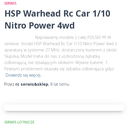
SERWIS
HSP Warhead Rc Car 1/10
Nitro Power 4wd
Naprawiamy modele z całej POLSKI !!!!! W
serwisie model HSP Warhead Rc Car 1/10 Nitro Power 4wd z
aparaturą w systemie 27 MHz. dostarczony kurierem z okolic
Słupska, Model trafia do nas z uszkodzoną zębatką
odbierającą, nie działającym silnikiem. Wylane baterie 1.
Pewnym problemem okazała się zębatka odbierająca gdyż
Dowiedz się więcej…
Przez
rc serwis&sklep
,
8 lat
temu
SERWIS LOTNICZE