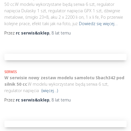
50 cc.W modelu wykorzystane będą:serwa 6 szt, regulator
napięcia Dulasky 1 szt, regulator napięcia GPX 1 szt, dźwignie
metalowe, śmigło 23×8, aku 2 x 2200 li on, 1 x li fe, Po przerwie
kolejne prace, efekt taki jak na foto, już
Dowiedz się więcej…
Przez
rc serwis&sklep
,
8 lat
temu
SERWIS
W serwisie nowy zestaw modelu samolotu Sbach342 pod
silnik 50 cc
.W modelu wykorzystane będą:serwa 6 szt,
regulator napięcia
(więcej…)
Przez
rc serwis&sklep
,
8 lat
temu