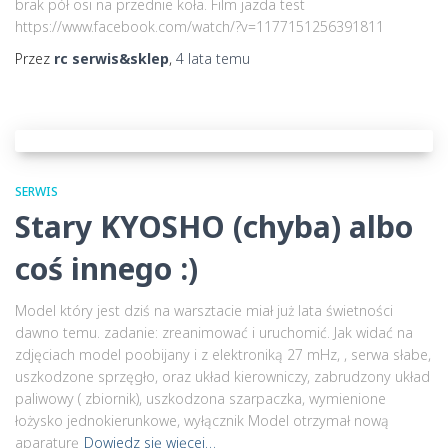
brak pół osi na przednie koła. Film jazda test
https://www.facebook.com/watch/?v=1177151256391811
Przez
rc serwis&sklep
,
4 lata
temu
SERWIS
Stary KYOSHO (chyba) albo
coś innego :)
Model który jest dziś na warsztacie miał już lata świetności
dawno temu. zadanie: zreanimować i uruchomić. Jak widać na
zdjęciach model poobijany i z elektroniką 27 mHz, , serwa słabe,
uszkodzone sprzęgło, oraz układ kierowniczy, zabrudzony układ
paliwowy ( zbiornik), uszkodzona szarpaczka, wymienione
łożysko jednokierunkowe, wyłącznik Model otrzymał nową
aparaturę
Dowiedz się więcej…