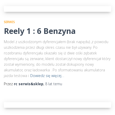
SERWIS
Reely 1 : 6 Benzyna
Model z uszkodzonym dyferencjałem (brak napędu) ,z powodu
uszkodzenia przez długi okres czasu nie był używany. Po
rozebraniu dyferencjału okazało się iż dwie ośki zębatek
dyferencjału są zerwane, klient dostarczył nowy dyferencjał który
został wymieniony, do modelu został dokupiony nowy
akumulator, oraz ładowarka . Po sformatowaniu akumulatora
jazda testowa i
Dowiedz się więcej…
Przez
rc serwis&sklep
,
8 lat
temu