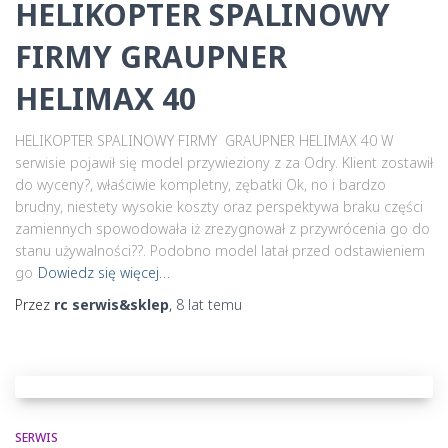
HELIKOPTER SPALINOWY
FIRMY GRAUPNER
HELIMAX 40
HELIKOPTER SPALINOWY FIRMY GRAUPNER HELIMAX 40 W
serwisie pojawił się model przywieziony z za Odry. Klient zostawił
do wyceny?, właściwie kompletny, zębatki Ok, no i bardzo
brudny, niestety wysokie koszty oraz perspektywa braku części
zamiennych spowodowała iż zrezygnował z przywrócenia go do
stanu używalności??. Podobno model latał przed odstawieniem
go
Dowiedz się więcej…
Przez
rc serwis&sklep
,
8 lat
temu
SERWIS