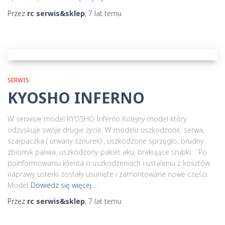
Przez
rc serwis&sklep
,
7 lat
temu
SERWIS
KYOSHO INFERNO
W serwisie model KYOSHO Inferno Kolejny model który
odzyskuje swoje drugie życie. W modelu uszkodzone: serwa,
szarpaczka ( urwany sznurek) , uszkodzone sprzęgło, brudny
zbiornik paliwa, uszkodzony pakiet aku, brakujące śrubki… Po
poinformowaniu klienta o uszkodzeniach i ustaleniu z kosztów
naprawy usterki zostały usunięte i zamontowane nowe części.
Model
Dowiedz się więcej…
Przez
rc serwis&sklep
,
7 lat
temu