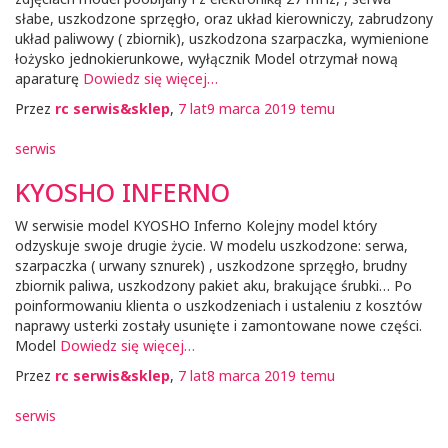
słabe, uszkodzone sprzęgło, oraz układ kierowniczy, zabrudzony
układ paliwowy ( zbiornik), uszkodzona szarpaczka, wymienione
łożysko jednokierunkowe, wyłącznik Model otrzymał nową
aparaturę
Dowiedz się więcej…
Przez
rc serwis&sklep
,
7 lat
9 marca 2019
temu
serwis
KYOSHO INFERNO
W serwisie model KYOSHO Inferno Kolejny model który
odzyskuje swoje drugie życie. W modelu uszkodzone: serwa,
szarpaczka ( urwany sznurek) , uszkodzone sprzęgło, brudny
zbiornik paliwa, uszkodzony pakiet aku, brakujące śrubki… Po
poinformowaniu klienta o uszkodzeniach i ustaleniu z kosztów
naprawy usterki zostały usunięte i zamontowane nowe części.
Model
Dowiedz się więcej…
Przez
rc serwis&sklep
,
7 lat
8 marca 2019
temu
serwis