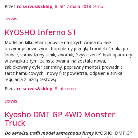
Przez
rc serwis&sklep
,
8 lat
17 maja 2018
temu
serwis
KYOSHO Inferno ST
Model po kilkuletnim pobycie na strych wraca do łask i
otrzymuje nowe życie. Kompletny przegląd modelu śrubka po
śrubce, sprawdzony silnik, zbiornik, (czyszczenie) brak aparatury
w związku z tym zainstalowana na została nowa,
zablokowany dyfer centralny, poprawny montaż prowadnic
tarcz hamulcowych, nowy filtr powietrza, odpalenie silnika
regulacja z jazdą testową.
Przez
rc serwis&sklep
,
8 lat
temu
serwis
Kyosho DMT GP 4WD Monster
Truck
Do serwisu trafił model samochodu firmy
KYOSHO DMT GP