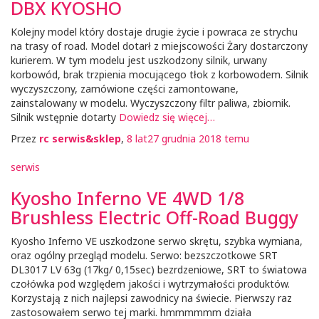
DBX KYOSHO
Kolejny model który dostaje drugie życie i powraca ze strychu
na trasy of road. Model dotarł z miejscowości Żary dostarczony
kurierem. W tym modelu jest uszkodzony silnik, urwany
korbowód, brak trzpienia mocującego tłok z korbowodem. Silnik
wyczyszczony, zamówione części zamontowane,
zainstalowany w modelu. Wyczyszczony filtr paliwa, zbiornik.
Silnik wstępnie dotarty
Dowiedz się więcej…
Przez
rc serwis&sklep
,
8 lat
27 grudnia 2018
temu
serwis
Kyosho Inferno VE 4WD 1/8
Brushless Electric Off-Road Buggy
Kyosho Inferno VE uszkodzone serwo skrętu, szybka wymiana,
oraz ogólny przegląd modelu. Serwo: bezszczotkowe SRT
DL3017 LV 63g (17kg/ 0,15sec) bezrdzeniowe, SRT to światowa
czołówka pod względem jakości i wytrzymałości produktów.
Korzystają z nich najlepsi zawodnicy na świecie. Pierwszy raz
zastosowałem serwo tej marki. hmmmmmm działa