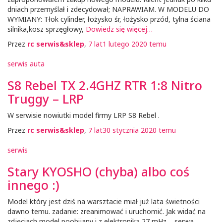
dniach przemyślał i zdecydował; NAPRAWIAM. W MODELU DO
WYMIANY: Tłok cylinder, łożysko śr, łożysko przód, tylna ściana
silnika,kosz sprzęgłowy,
Dowiedz się więcej…
Przez
rc serwis&sklep
,
7 lat
1 lutego 2020
temu
serwis auta
S8 Rebel TX 2.4GHZ RTR 1:8 Nitro
Truggy – LRP
W serwisie nowiutki model firmy LRP S8 Rebel .
Przez
rc serwis&sklep
,
7 lat
30 stycznia 2020
temu
serwis
Stary KYOSHO (chyba) albo coś
innego :)
Model który jest dziś na warsztacie miał już lata świetności
dawno temu. zadanie: zreanimować i uruchomić. Jak widać na
zdjęciach model poobijany i z elektroniką 27 mHz, , serwa