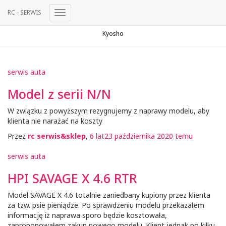
RC - SERWIS
Przełącz
Nawigację
Kyosho
serwis auta
Model z serii N/N
W związku z powyższym rezygnujemy z naprawy modelu, aby
klienta nie narażać na koszty
Przez
rc serwis&sklep
,
6 lat
23 października 2020
temu
serwis auta
HPI SAVAGE X 4.6 RTR
Model SAVAGE X 4.6 totalnie zaniedbany kupiony przez klienta
za tzw. psie pieniądze. Po sprawdzeniu modelu przekazałem
informację iż naprawa sporo będzie kosztowała,
zaproponowałem zakup nowego modelu. Klient jednak po kilku