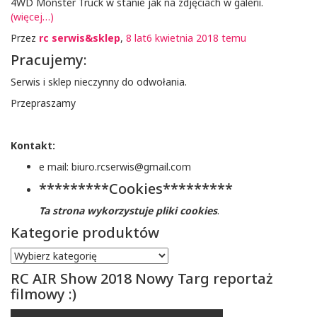
4WD Monster Truck w stanie jak na zdjęciach w galerii.
(więcej…)
Przez
rc serwis&sklep
,
8 lat
6 kwietnia 2018
temu
Pracujemy:
Serwis i sklep nieczynny do odwołania.
Przepraszamy
Kontakt:
e mail: biuro.rcserwis@gmail.com
*********Cookies*********
Ta strona wykorzystuje pliki cookies
.
Kategorie produktów
RC AIR Show 2018 Nowy Targ reportaż
filmowy :)