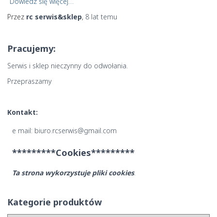
Dowiedz się więcej…
Przez
rc serwis&sklep
,
8 lat
temu
Pracujemy:
Serwis i sklep nieczynny do odwołania.
Przepraszamy
Kontakt:
e mail: biuro.rcserwis@gmail.com
*********Cookies*********
Ta strona wykorzystuje pliki cookies
.
Kategorie produktów