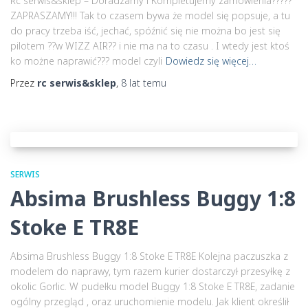
Rc serwis&sklep – Doradzamy i Kompletujemy zamówienia?????
ZAPRASZAMY!!! Tak to czasem bywa że model się popsuje, a tu
do pracy trzeba iść, jechać, spóźnić się nie można bo jest się
pilotem ??w WIZZ AIR?? i nie ma na to czasu . I wtedy jest ktoś
ko możne naprawić?️?️?️ model czyli
Dowiedz się więcej…
Przez
rc serwis&sklep
,
8 lat
temu
SERWIS
Absima Brushless Buggy 1:8
Stoke E TR8E
Absima Brushless Buggy 1:8 Stoke E TR8E Kolejna paczuszka z
modelem do naprawy, tym razem kurier dostarczył przesyłkę z
okolic Gorlic. W pudełku model Buggy 1:8 Stoke E TR8E, zadanie
ogólny przegląd , oraz uruchomienie modelu. Jak klient określił