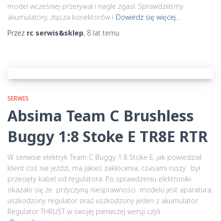
model wcześniej przerywał i nagle zgasł. Sprawdziliśmy
akumulatory, złącza konektorów i
Dowiedz się więcej…
Przez
rc serwis&sklep
,
8 lat
temu
SERWIS
Absima Team C Brushless
Buggy 1:8 Stoke E TR8E RTR
W serwisie elektryk Team C Buggy 1:8 Stoke E, jak powiedział
klient coś nie jeździ, ma jakieś zakłócenia, czasami ruszy. był
przecięty kabel od regulatora. Po sprawdzeniu elektroniki
okazało się że przyczyną niesprawności modelu jest aparatura,
uszkodzony regulator oraz uszkodzony jeden z akumulator.
Regulator THRUST w swojej pierwszej wersji czyli