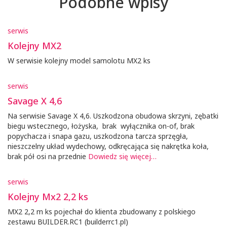
Podobne wpisy
serwis
Kolejny MX2
W serwisie kolejny model samolotu MX2 ks
serwis
Savage X 4,6
Na serwisie Savage X 4,6. Uszkodzona obudowa skrzyni, zębatki
biegu wstecznego, łożyska, brak wyłącznika on-of, brak
popychacza i snapa gazu, uszkodzona tarcza sprzęgła,
nieszczelny układ wydechowy, odkręcająca się nakrętka koła,
brak pół osi na przednie
Dowiedz się więcej…
serwis
Kolejny Mx2 2,2 ks
MX2 2,2 m ks pojechał do klienta zbudowany z polskiego
zestawu BUILDER.RC1 (builderrc1.pl)