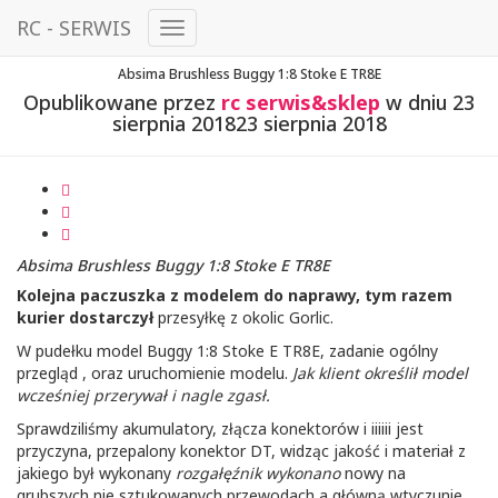
RC - SERWIS
Przełącz
Nawigację
Absima Brushless Buggy 1:8 Stoke E TR8E
Opublikowane przez
rc serwis&sklep
w dniu
23
sierpnia 2018
23 sierpnia 2018
Absima Brushless Buggy 1:8 Stoke E TR8E
Kolejna paczuszka z modelem do naprawy, tym razem
kurier dostarczył
przesyłkę z okolic Gorlic.
W pudełku model Buggy 1:8 Stoke E TR8E, zadanie ogólny
przegląd , oraz uruchomienie modelu.
Jak klient określił model
wcześniej przerywał i nagle zgasł.
Sprawdziliśmy akumulatory, złącza konektorów i iiiiii jest
przyczyna, przepalony konektor DT, widząc jakość i materiał z
jakiego był wykonany
rozgałęźnik wykonano
nowy na
grubszych nie sztukowanych przewodach a główną wtyczunie