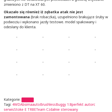
zmieniono z DT na XT 60.
Okazało się również iż zębatka atak nie jest
zamontowana
(brak robaczka), uzupełniono brakujące śruby w
podwoziu i wykonano jazdy testowe. model spakowany i
odesłany do klienta.
Kategorie:
serwis
Tagi:
4WD
Absima
auto
Brushless
Buggy 1:8
perfekt auto
rc
serwis
Stoke E TR8E
Team C
zdalnie sterowany