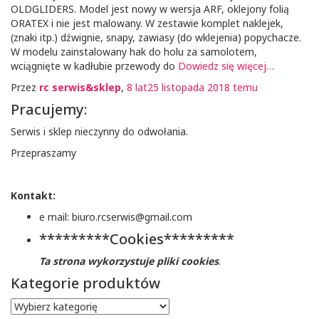
OLDGLIDERS. Model jest nowy w wersja ARF, oklejony folią
ORATEX i nie jest malowany. W zestawie komplet naklejek,
(znaki itp.) dźwignie, snapy, zawiasy (do wklejenia) popychacze.
W modelu zainstalowany hak do holu za samolotem,
wciągnięte w kadłubie przewody do
Dowiedz się więcej…
Przez
rc serwis&sklep
,
8 lat
25 listopada 2018
temu
Pracujemy:
Serwis i sklep nieczynny do odwołania.
Przepraszamy
Kontakt:
e mail: biuro.rcserwis@gmail.com
*********Cookies*********
Ta strona wykorzystuje pliki cookies
.
Kategorie produktów