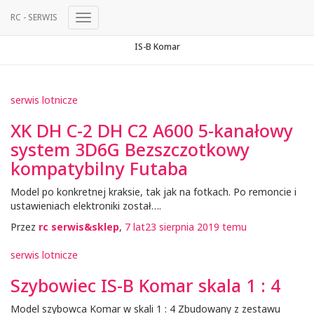
RC - SERWIS
Przełącz
Nawigację
IS-B Komar
serwis lotnicze
XK DH C-2 DH C2 A600 5-kanałowy
system 3D6G Bezszczotkowy
kompatybilny Futaba
Model po konkretnej kraksie, tak jak na fotkach. Po remoncie i
ustawieniach elektroniki został….
Przez
rc serwis&sklep
,
7 lat
23 sierpnia 2019
temu
serwis lotnicze
Szybowiec IS-B Komar skala 1 : 4
Model szybowca Komar w skali 1 : 4 Zbudowany z zestawu