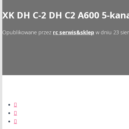
XK DH C-2 DH C2 A600 5-kan
Opublikowane przez
rc serwis&sklep
w dniu
23 sie