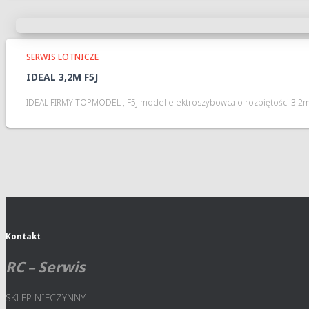
SERWIS LOTNICZE
IDEAL 3,2M F5J
IDEAL FIRMY TOPMODEL , F5J model elektroszybowca o rozpiętości 3.2m 
Kontakt
RC – Serwis
SKLEP NIECZYNNY