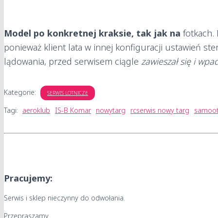
Model po konkretnej kraksie, tak jak na
fotkach.
ponieważ klient lata w innej konfiguracji ustawień st
lądowania, przed serwisem ciągle
zawieszał się i wpa
Kategorie:
SERWIS LOTNICZE
Tagi:
aeroklub
IS-B Komar
nowytarg
rcserwis nowy targ
samoot
Pracujemy:
Serwis i sklep nieczynny do odwołania.
Przepraszamy