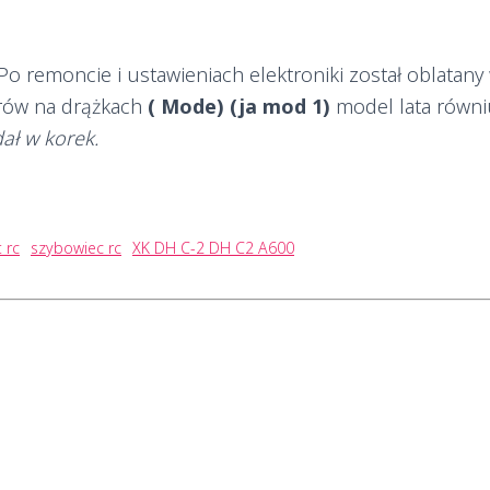
 Po remoncie i ustawieniach elektroniki został oblatan
erów na drążkach
( Mode) (ja mod 1)
model lata równi
dał w korek.
 rc
szybowiec rc
XK DH C-2 DH C2 A600