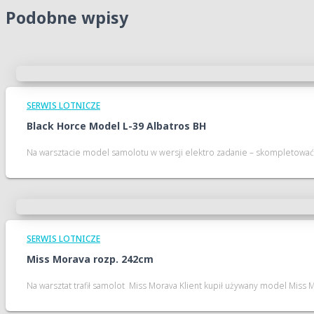
Podobne wpisy
SERWIS LOTNICZE
Black Horce Model L-39 Albatros BH
Na warsztacie model samolotu w wersji elektro zadanie – skompletować 
SERWIS LOTNICZE
Miss Morava rozp. 242cm
Na warsztat trafił samolot Miss Morava Klient kupił używany model Miss