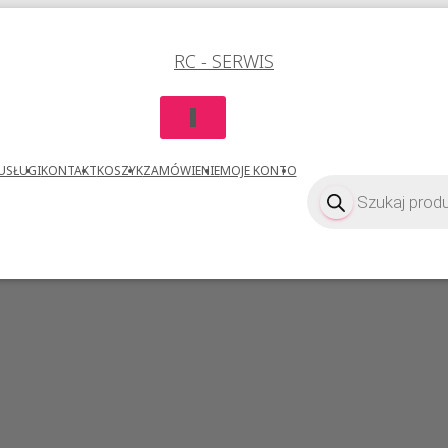
RC - SERWIS
P
R
Z
USŁUGI
KONTAKT
KOSZYK
ZAMÓWIENIE
MOJE KONTO
E
Wyszukiwarka
produktów
Ł
Ą
C
Z
N
A
W
I
G
A
C
J
Ę