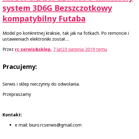
system 3D6G Bezszczotkowy
kompatybilny Futaba
Model po konkretnej kraksie, tak jak na fotkach. Po remoncie i
ustawieniach elektroniki został….
Przez
rc serwis&sklep
,
7 lat
23 sierpnia 2019
temu
Pracujemy:
Serwis i sklep nieczynny do odwołania.
Przepraszamy
Kontakt:
e mail: biuro.rcserwis@gmail.com