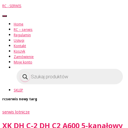
RC - SERWIS
Przełącz
Nawigację
Home
RC – serwis
Regulamin
Usługi
Kontakt
Koszyk
Zamówienie
Moje konto
Wyszukiwarka
produktów
SKLEP
rcserwis nowy targ
serwis lotnicze
XK DH C-2 DH C2 A600 5-kanałowy