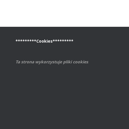
*********Cookies*********
Ta strona wykorzystuje pliki cookies
.