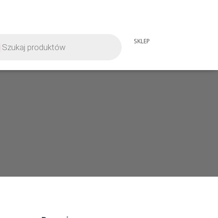
iwarka
SKLEP
tów