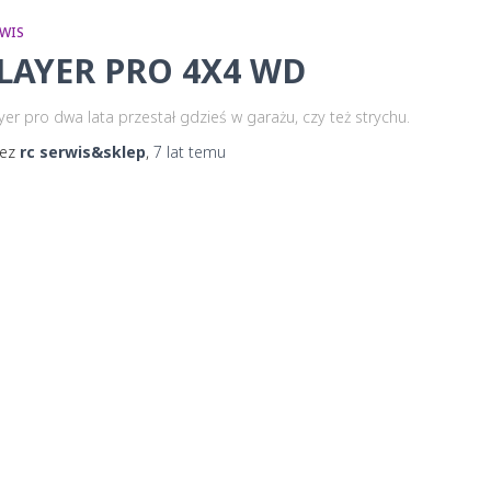
RWIS
LAYER PRO 4X4 WD
yer pro dwa lata przestał gdzieś w garażu, czy też strychu.
zez
rc serwis&sklep
,
7 lat
temu