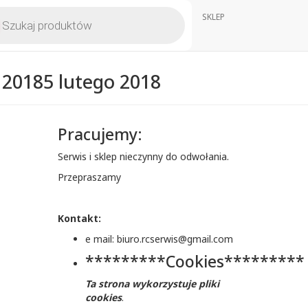
kiwarka
SKLEP
któw
 2018
5 lutego 2018
Pracujemy:
Serwis i sklep nieczynny do odwołania.
Przepraszamy
Kontakt:
e mail: biuro.rcserwis@gmail.com
*********Cookies*********
Ta strona wykorzystuje pliki
cookies
.