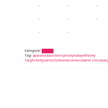
Kategorie:
serwis
Tagi:
aparatura
auto
benzynowy
nadajnik
Nowy
Targ
Rc
Reely
samochód
serwis
serwo
zdalnie sterowan