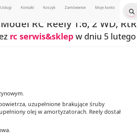
Wyszu
Usługi
Kontakt
Koszyk
Zamówienie
Moje konto
produ
Model RC Reely 1:6, 2 WD, RtR
zez
rc serwis&sklep
w dniu
5 lutego
nzynowym.
 powietrza, uzupełnione brakujące śruby
upełniony olej w amortyzatorach. Reely dostał
owa.