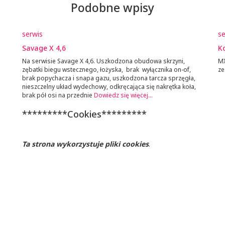
Podobne wpisy
serwis
se
Savage X 4,6
Ko
Na serwisie Savage X 4,6. Uszkodzona obudowa skrzyni,
MX
zębatki biegu wstecznego, łożyska, brak wyłącznika on-of,
ze
brak popychacza i snapa gazu, uszkodzona tarcza sprzęgła,
nieszczelny układ wydechowy, odkręcająca się nakrętka koła,
brak pół osi na przednie
Dowiedz się więcej…
*********Cookies*********
Ta strona wykorzystuje pliki cookies
.