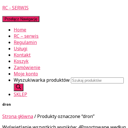
RC - SERWIS
Przełącz Nawigację
Home
RC – serwis
Regulamin
Usługi
Kontakt
Koszyk
Zamówienie
Moje konto
Wyszukiwarka produktów
SKLEP
dron
Strona główna
/ Produkty oznaczone “dron”
Wyświetlanie wszystkich wyników: 4
Posortowane według